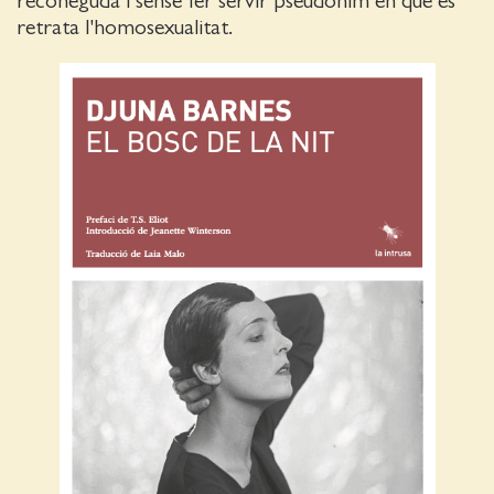
reconeguda i sense fer servir pseudònim en què es
retrata l'homosexualitat.