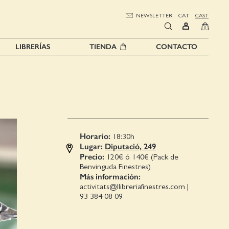
NEWSLETTER
CAT
CAST
0
LIBRERÍAS
TIENDA
CONTACTO
Horario:
18:30
h
Lugar:
Diputació, 249
Precio:
120€ ó 140€ (Pack de
Benvinguda Finestres)
Más información:
activitats@llibreriafinestres.com
|
93 384 08 09