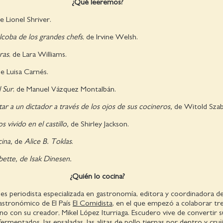
¿Qué leeremos?
de Lionel Shriver.
lcoba de los grandes chefs
, de Irvine Welsh.
ras
, de Lara Williams.
de Luisa Carnés.
 Sur
, de Manuel Vázquez Montalbán.
ar a un dictador
a través de los ojos de sus cocineros,
de Witold Szab
vivido en el castillo,
de Shirley Jackson.
cina,
de
Alice B. Toklas
.
abette,
de Isak Dinesen.
¿Quién lo cocina?
es periodista especializada en gastronomía, editora y coordinadora d
gastronómico de El País
El Comidista
, en el que empezó a colaborar tr
 con su creador, Mikel López Iturriaga. Escudero vive de convertir s
ermentados, las ensaladas, las alitas de pollo tiernas por dentro y cruj