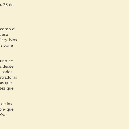
, 28 de
s como el
a esa
Mary. Nos
os pone
 uno de
ta desde
e todos
ustradoras
nas que
adez que
 de los
ión- que
Bon