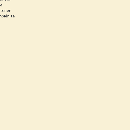
os
 tener
mbién te