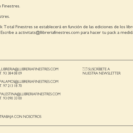
 Finestres.
tres.
ck Total Finestres se establecerá en función de las ediciones de los lib
. Escribe a activitats@llibreriafinestres.com para hacer tu pack a medid
LLIBRERIA@LLIBRERIAFINESTRES.COM
SUSCRÍBETE A
T. 93 384 08 09
NUESTRA NEWSLETTER
PALAMOS@LLIBRERIAFINESTRES.COM
T. 97 213 18 70
PALESTINA@LLIBRERIAFINESTRES.COM
T. 93 090 33 00
TRABAJA CON NOSOTROS