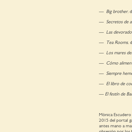
—
Big brother
, 
—
Secretos de a
—
Las devorado
—
Tea Rooms
, 
—
Los mares del
—
Cómo aliment
—
Siempre hemos 
—
El libro de co
—
El festín de B
Mònica Escudero 
2015 del portal 
antes mano a mano
obsesión por los f