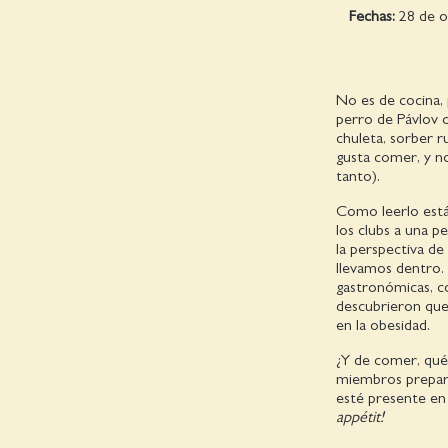
Fechas:
28 de o
No es de cocina, 
perro de Pávlov o
chuleta, sorber 
gusta comer, y n
tanto).
Como leerlo está
los clubs a una p
la perspectiva de
llevamos dentro. 
gastronómicas, c
descubrieron que 
en la obesidad.
¿Y de comer, qué?
miembros prepara
esté presente en 
appétit!