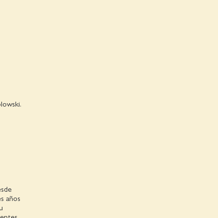
lowski.
esde
es años
u
ientes