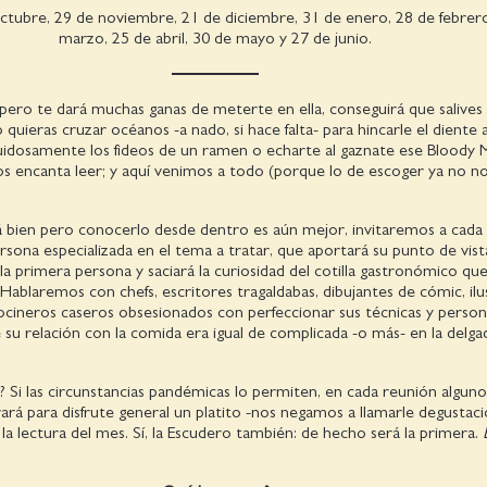
ctubre, 29 de noviembre, 21 de diciembre, 31 de enero, 28 de febrero
marzo, 25 de abril, 30 de mayo y 27 de junio.
pero te dará muchas ganas de meterte en ella, conseguirá que salive
 quieras cruzar océanos -a nado, si hace falta- para hincarle el diente 
ruidosamente los fideos de un ramen o echarte al gaznate ese Bloody 
os encanta leer; y aquí venimos a todo (porque lo de escoger ya no n
 bien pero conocerlo desde dentro es aún mejor, invitaremos a cada
ersona especializada en el tema a tratar, que aportará su punto de vis
 la primera persona y saciará la curiosidad del cotilla gastronómico qu
Hablaremos con chefs, escritores tragaldabas, dibujantes de cómic, il
ocineros caseros obsesionados con perfeccionar sus técnicas y perso
su relación con la comida era igual de complicada -o más- en la delg
 Si las circunstancias pandémicas lo permiten, en cada reunión alguno
rá para disfrute general un platito -nos negamos a llamarle degustac
la lectura del mes. Sí, la Escudero también: de hecho será la primera.