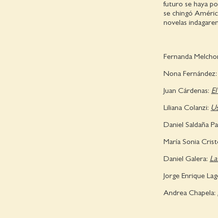
futuro se haya po
se chingó América 
novelas indagarem
Fernanda Melcho
Nona Fernández
Juan Cárdenas:
El
Liliana Colanzi:
Us
Daniel Saldaña Pa
María Sonia Crist
Daniel Galera:
La
Jorge Enrique Lag
Andrea Chapela: