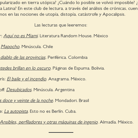
pularizado en tierra utópica? ¿Cuándo lo posible se volvió imposible?
Latina? En este club de lectura, a través del análisis de crónicas, cuen
os en las nociones de utopía, distopía, catástrofe y Apocalipsis.
Las lecturas que leeremos:
r:
Aquí no es Miami
. Literatura Random House. México
:
Mapocho
. Minúscula. Chile
 diablo de las provincias
.
Periférica. Colombia
tedes brillan en lo oscuro
. Páginas de Espuma. Bolivia.
rís:
El baile y el incendio
. Anagrama. México.
off:
Desubicados
. Minúscula. Argentina
s doce y veinte de la noche
. Mondadori. Brasil
e:
La autopista
. Esto no es Berlín. Cuba.
Ansibles, perfiladores y otras máquinas de ingenio
. Almadía. México.