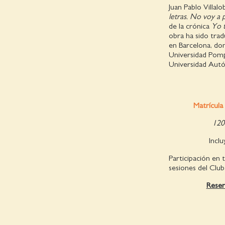
Juan Pablo Villalo
letras
,
No voy a p
de la crónica
Yo t
obra ha sido tra
en Barcelona, dond
Universidad Pompe
Universidad Aut
Matrícula 
120
Inclu
Participación en 
sesiones del Club
Reser