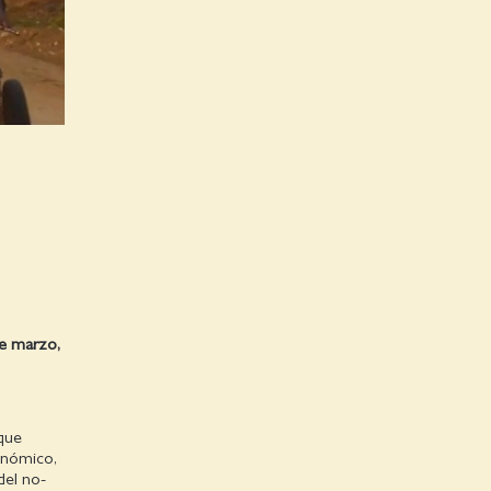
de marzo,
 que
onómico,
del no-