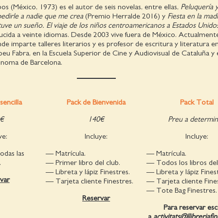
bos (México, 1973) es el autor de seis novelas, entre ellas,
Peluquería 
edirle a nadie que me crea
(Premio Herralde 2016) y
Fiesta en la mad
uve un sueño. El viaje de los niños centroamericanos a Estados Unido
ducida a veinte idiomas. Desde 2003 vive fuera de México. Actualment
e imparte talleres literarios y es profesor de escritura y literatura en
u Fabra, en la Escuela Superior de Cine y Audiovisual de Cataluña y 
ónoma de Barcelona.
sencilla
Pack de Bienvenida
Pack Total
€
140€
Preu a determin
ye:
Incluye:
Incluye:
todas las
— Matrícula.
— Matrícula.
.
— Primer libro del club.
— Todos los libros del
— Libreta y lápiz Finestres.
— Libreta y lápiz Fines
var
— Tarjeta cliente Finestres.
— Tarjeta cliente Fine
— Tote Bag Finestres.
Reservar
Para reservar esc
a
activitats@llibreriafi