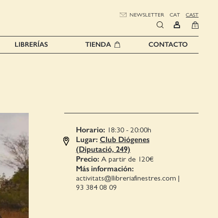
NEWSLETTER
CAT
CAST
0
LIBRERÍAS
TIENDA
CONTACTO
Horario:
18:30 - 20:00
h
Lugar:
Club Diógenes
(Diputació, 249)
Precio:
A partir de 120€
Más información:
activitats@llibreriafinestres.com
|
93 384 08 09