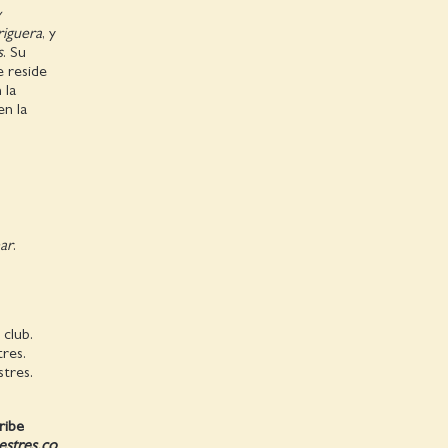
y
riguera
, y
s
. Su
e reside
 la
en la
ar
.
 club.
tres.
stres.
ribe
nestres.co