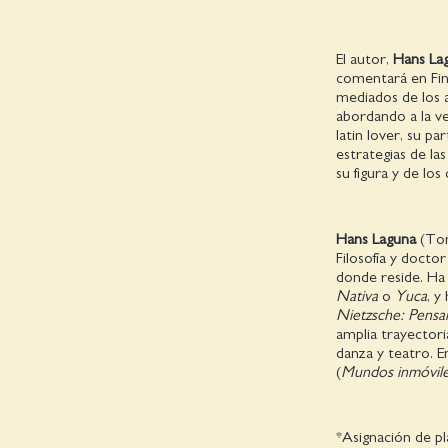
El autor,
Hans La
comentará en Fine
mediados de los 
abordando a la v
latin lover, su pa
estrategias de las
su figura y de los
Hans Laguna
(Toni
Filosofía y docto
donde reside. Ha
Nativa
o
Yuca
, y
Nietzsche: Pensa
amplia trayector
danza y teatro. 
(
Mundos inmóvil
*Asignación de pl