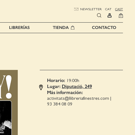
NEWSLETTER
CAT
CAST
0
LIBRERÍAS
TIENDA
CONTACTO
Horario:
19:00
h
Lugar:
Diputació, 249
Más información:
activitats@llibreriafinestres.com
|
93 384 08 09