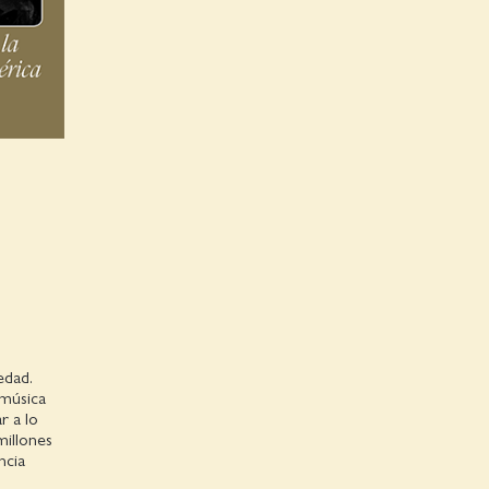
edad.
 música
r a lo
illones
ncia