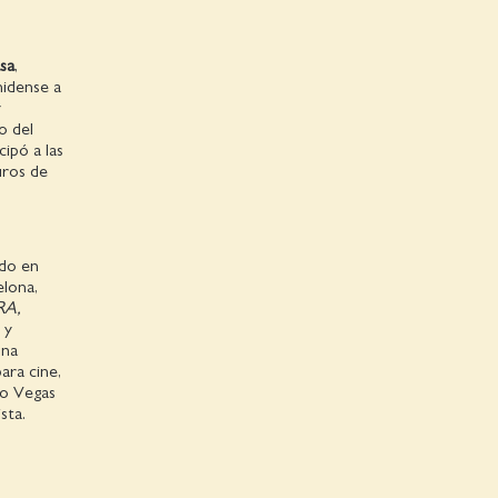
sa
,
nidense a
y
o del
cipó a las
curos de
ado en
elona,
RA,
 y
una
ara cine,
ho Vegas
sta.