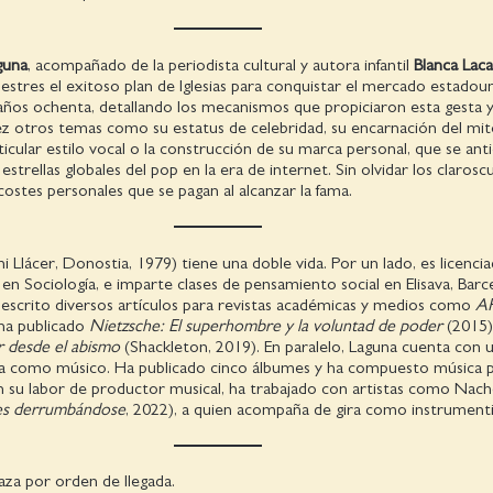
guna
, acompañado de la periodista cultural y autora infantil
Blanca Laca
stres el exitoso plan de Iglesias para conquistar el mercado estadou
años ochenta, detallando los mecanismos que propiciaron esta gesta 
ez otros temas como su estatus de celebridad, su encarnación del mit
rticular estilo vocal o la construcción de su marca personal, que se anti
 estrellas globales del pop en la era de internet. Sin olvidar los claros
 costes personales que se pagan al alcanzar la fama.
 Llácer, Donostia, 1979) tiene una doble vida. Por un lado, es licenci
r en Sociología, e imparte clases de pensamiento social en Elisava, Barc
 escrito diversos artículos para revistas académicas y medios como
A
 ha publicado
Nietzsche: El superhombre y la voluntad de poder
(2015)
r desde el abismo
(Shackleton, 2019). En paralelo, Laguna cuenta con 
ia como músico. Ha publicado cinco álbumes y ha compuesto música p
En su labor de productor musical, ha trabajado con artistas como Nac
es derrumbándose
, 2022), a quien acompaña de gira como instrumenti
aza por orden de llegada.