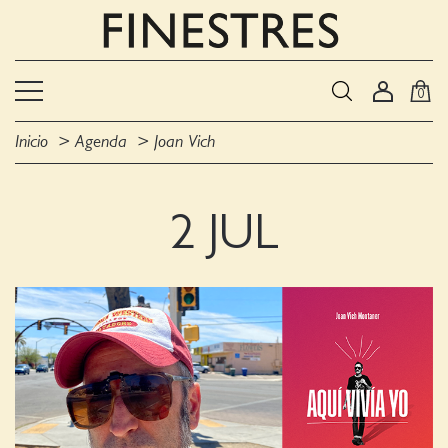
0
Inicio
Agenda
Joan Vich
2 JUL