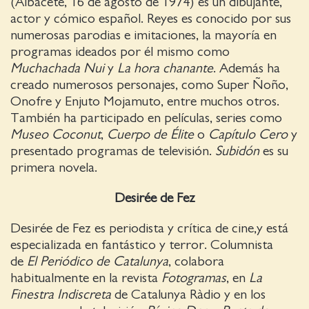
(Albacete, 16 de agosto de 1974) es un dibujante,
actor y cómico español. Reyes es conocido por sus
numerosas parodias e imitaciones, la mayoría en
programas ideados por él mismo como
Muchachada Nui
y
La hora chanante
. Además ha
creado numerosos personajes, como Super Ñoño,
Onofre y Enjuto Mojamuto, entre muchos otros.
También ha participado en películas, series como
Museo Coconut
,
Cuerpo de Élite
o
Capítulo Cero
y
presentado programas de televisión.
Subidón
es su
primera novela.
Desirée de Fez
Desirée de Fez es periodista y crítica de cine,y está
especializada en fantástico y terror. Columnista
de
El Periódico de Catalunya
, colabora
habitualmente en la revista
Fotogramas
, en
La
Finestra Indiscreta
de Catalunya Ràdio y en los