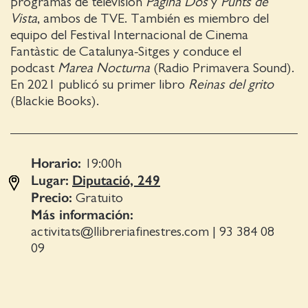
programas de televisión
Página Dos
y
Punts de
Vista
, ambos de TVE. También es miembro del
equipo del Festival Internacional de Cinema
Fantàstic de Catalunya-Sitges y conduce el
podcast
Marea Nocturna
(Radio Primavera Sound).
En 2021 publicó su primer libro
Reinas del grito
(Blackie Books).
Horario:
19:00
h
Lugar:
Diputació, 249
Precio:
Gratuito
Más información:
activitats@llibreriafinestres.com
|
93 384 08
09