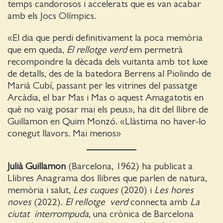
temps candorosos i accelerats que es van acabar
amb els Jocs Olímpics.
«El dia que perdi definitivament la poca memòria
que em queda,
El rellotge verd
em permetrà
recompondre la dècada dels vuitanta amb tot luxe
de detalls, des de la batedora Berrens al Piolindo de
Marià Cubí, passant per les vitrines del passatge
Arcàdia, el bar Mas i Mas o aquest Amagatotis en
què no vaig posar mai els peus», ha dit del llibre de
Guillamon en Quim Monzó. «Llàstima no haver-lo
conegut llavors. Mai menos»
Julià Guillamon
(Barcelona, 1962) ha publicat a
Llibres Anagrama dos llibres que parlen de natura,
memòria i salut,
Les cuques
(2020) i
Les hores
noves
(2022).
El rellotge
verd
connecta amb
La
ciutat
interrompuda
, una crònica de Barcelona