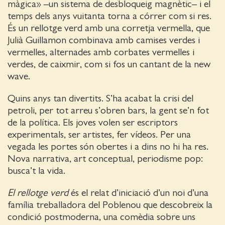
màgica» –un sistema de desbloqueig magnètic– i el
temps dels anys vuitanta torna a córrer com si res.
És un rellotge verd amb una corretja vermella, que
Julià Guillamon combinava amb camises verdes i
vermelles, alternades amb corbates vermelles i
verdes, de caixmir, com si fos un cantant de la new
wave.
Quins anys tan divertits. S’ha acabat la crisi del
petroli, per tot arreu s’obren bars, la gent se’n fot
de la política. Els joves volen ser escriptors
experimentals, ser artistes, fer vídeos. Per una
vegada les portes són obertes i a dins no hi ha res.
Nova narrativa, art conceptual, periodisme pop:
busca’t la vida.
El rellotge verd
és el relat d’iniciació d’un noi d’una
família treballadora del Poblenou que descobreix la
condició postmoderna, una comèdia sobre uns