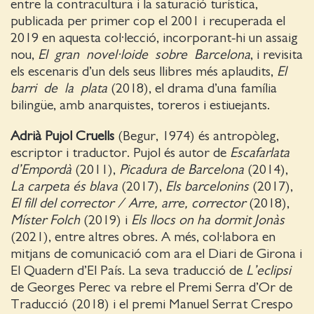
entre la contracultura i la saturació turística,
publicada per primer cop el 2001 i recuperada el
2019 en aquesta col·lecció, incorporant-hi un assaig
nou,
El
gran
novel·loide
sobre
Barcelona
, i revisita
els escenaris d’un dels seus llibres més aplaudits,
El
barri
de
la
plata
(2018), el drama d’una família
bilingüe, amb anarquistes, toreros i estiuejants.
Adrià Pujol Cruells
(Begur, 1974) és antropòleg,
escriptor i traductor. Pujol és autor de
Escafarlata
d’Empordà
(2011),
Picadura de Barcelona
(2014),
La carpeta és blava
(2017),
Els barcelonins
(2017),
El fill del corrector / Arre, arre, corrector
(2018),
Míster Folch
(2019) i
Els llocs on ha dormit Jonàs
(2021), entre altres obres. A més, col·labora en
mitjans de comunicació com ara el Diari de Girona i
El Quadern d’El País. La seva traducció de
L’eclipsi
de Georges Perec va rebre el Premi Serra d’Or de
Traducció (2018) i el premi Manuel Serrat Crespo