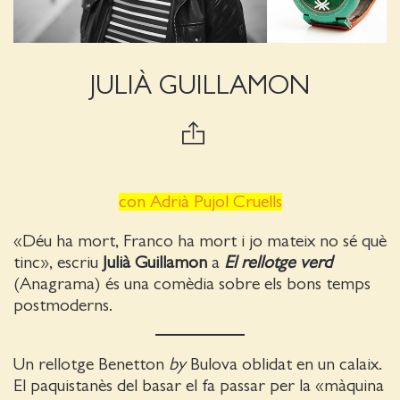
JULIÀ GUILLAMON
con Adrià Pujol Cruells
«Déu ha mort, Franco ha mort i jo mateix no sé què
tinc», escriu
Julià Guillamon
a
El rellotge verd
(Anagrama) és una comèdia sobre els bons temps
postmoderns.
Un rellotge Benetton
by
Bulova oblidat en un calaix.
El paquistanès del basar el fa passar per la «màquina