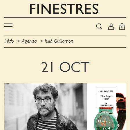
0
Inicio
Agenda
Julià Guillamon
21 OCT