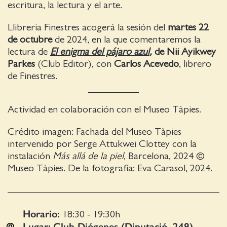
escritura, la lectura y el arte.
Llibreria Finestres acogerá la sesión del
martes 22
de octubre
de 2024, en la que comentaremos la
lectura de
El enigma del pájaro azul
,
de Nii Ayikwey
Parkes
(Club Editor), con
Carlos Acevedo
, librero
de Finestres.
Actividad en colaboración con el Museo Tàpies.
Crédito imagen: Fachada del Museo Tàpies
intervenido por Serge Attukwei Clottey con la
instalación
Más allá de la piel
, Barcelona, 2024 ©
Museo Tàpies. De la fotografía: Eva Carasol, 2024.
Horario:
18:30 - 19:30
h
Lugar:
Club Diógenes (Diputació, 249)