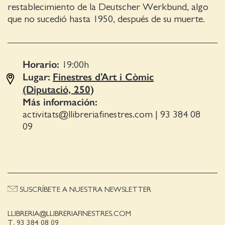
restablecimiento de la Deutscher Werkbund, algo
que no sucedió hasta 1950, después de su muerte.
Horario:
19:00
h
Lugar:
Finestres d'Art i Còmic
(Diputació, 250)
Más información:
activitats@llibreriafinestres.com
|
93 384 08
09
SUSCRÍBETE A NUESTRA NEWSLETTER
LLIBRERIA@LLIBRERIAFINESTRES.COM
T. 93 384 08 09