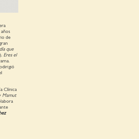
era
e años
rio de
gran
 día que
),
Eres el
rama.
dirigió
el
a Clínica
y
Mamut
olabora
ante
hez