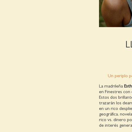
L
Un periplo p
La madrileña
Esth
en Finestres con 
Estos dos brilla
trazarán los deam
en un rico despli
geográfica, novela
rico vs. dinero p
de interés general