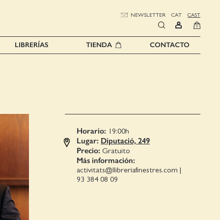
NEWSLETTER
CAT
CAST
0
LIBRERÍAS
TIENDA
CONTACTO
Horario:
19:00
h
Lugar:
Diputació, 249
Precio:
Gratuito
Más información:
activitats@llibreriafinestres.com
|
93 384 08 09