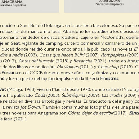
 nació en Sant Boi de Llobregat, en la periferia barcelonesa. Su padre 
re auxiliar del manicomio local. Abandonó los estudios a los diecisiet
eptómano, vendedor de discos, kioskero, cajero en McDonald’s, opera
e en Seat, vigilante de camping, cartero comercial y camarero de un 
 ciudad donde residió durante cinco años. Ha publicado las novelas
El
diré a nadie
(2003),
Cosas que hacen BUM
(2007),
Rompepistas
(2009
s
(2012),
Antes del huracán
(2018) y
Revancha
(2021), todas en Anag
de dos libros de no-ficción,
Mil violines
(2011) y
Chap chap
(2015). Co
 Persona
en el CCCB durante nueve años, co-guioniza y co-conduce 
and
y forma parte del equipo impulsor de la librería
Finestres
.
ovet
(Málaga, 1963) vive en Madrid desde 1970, donde estudió Psicologí
ine. Ha publicado
Coda
(2003),
Submáquina
(2009),
Las crudas
(2009) 
relatos en diversas antologías y revistas. Es traducto­ra del inglés y c
la revista
Jot Down.
También toma muchas fotografías y es una pase
as tres novelas para Anagrama son
Cómo dejar de escribir
(2017),
Sánc
 feria (2021).