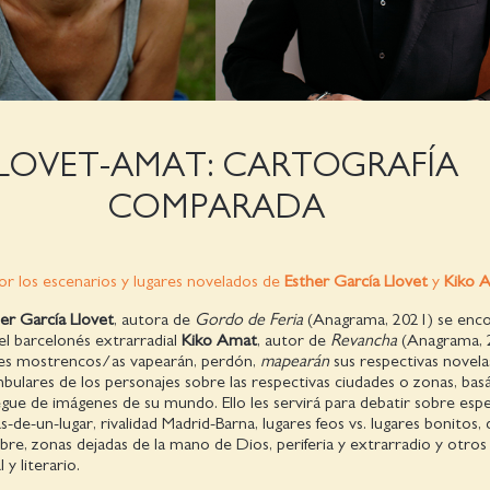
LOVET-AMAT: CARTOGRAFÍA
COMPARADA
or los escenarios y lugares novelados de
Esther García Llovet
y
Kiko 
er García Llovet
, autora de
Gordo de Feria
(Anagrama, 2021) se enco
el barcelonés extrarradial
Kiko Amat
, autor de
Revancha
(Anagrama, 
ntes mostrencos/as vapearán, perdón,
mapearán
sus respectivas novela
bulares de los personajes sobre las respectivas ciudades o zonas, ba
egue de imágenes de su mundo. Ello les servirá para debatir sobre espe
s-de-un-lugar, rivalidad Madrid-Barna, lugares feos vs. lugares bonitos,
obre, zonas dejadas de la mano de Dios, periferia y extrarradio y otro
 y literario.