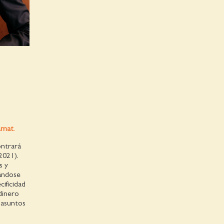
Amat
.
ntrará
2021).
s y
sándose
cificidad
 dinero
s asuntos