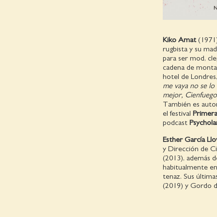
Kiko Amat
(1971)
rugbista y su mad
para ser mod, cl
cadena de montaj
hotel de Londres,
me vaya no se lo 
mejor, Cienfuego
También es autor 
el festival
Primera
podcast
Psychol
Esther García Ll
y Direc­ción de C
(2013), además de 
habitualmente en 
tenaz. Sus últim
(2019) y Gordo de