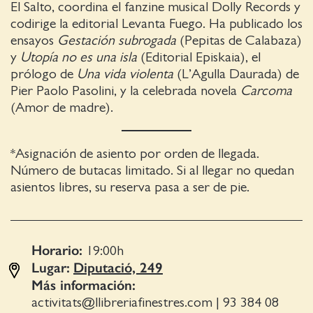
El Salto, coordina el fanzine musical Dolly Records y
codirige la editorial Levanta Fuego. Ha publicado los
ensayos
Gestación subrogada
(Pepitas de Calabaza)
y
Utopía no es una isla
(Editorial Episkaia), el
prólogo de
Una vida violenta
(L’Agulla Daurada) de
Pier Paolo Pasolini, y la celebrada novela
Carcoma
(Amor de madre).
*Asignación de asiento por orden de llegada.
Número de butacas limitado. Si al llegar no quedan
asientos libres, su reserva pasa a ser de pie.
Horario:
19:00
h
Lugar:
Diputació, 249
Más información:
activitats@llibreriafinestres.com
|
93 384 08