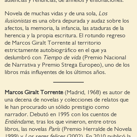
ausencias y renuncias, de anhelos y ensoñaciones.
Novela de muchas vidas y de una sola,
Los
ilusionistas
es una obra depurada y audaz sobre los
afectos, la memoria, la infancia, las ataduras de la
herencia y la propia escritura. El rotundo regreso
de Marcos Giralt Torrente al territorio
estrictamente autobiográfico en el que ya
deslumbró con
Tiempo de vida
(Premio Nacional
de Narrativa y Premio Strega Europeo), uno de los
libros más influyentes de los últimos años.
Marcos Giralt Torrente
(Madrid, 1968) es autor de
una decena de novelas y colecciones de relatos que
le han procurado un sólido prestigio como
narrador. Debutó en 1995 con los cuentos de
Entiéndame
, tras los que vinieron, entre otros
libros, las novelas
París
(Premio Herralde de Novela
1999) y
Los seres felices
(2002). En 2010 publicó la