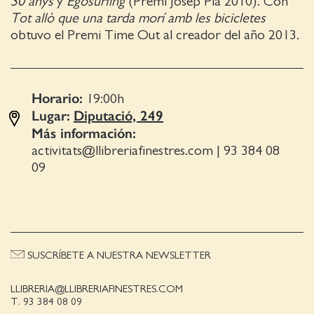
30 anys
y
Egosurfing
(Premi Josep Pla 2010). Con
Tot allò que una tarda morí amb les bicicletes
obtuvo el Premi Time Out al creador del año 2013.
Horario:
19:00
h
Lugar:
Diputació, 249
Más información:
activitats@llibreriafinestres.com
|
93 384 08
09
SUSCRÍBETE A NUESTRA NEWSLETTER
LLIBRERIA@LLIBRERIAFINESTRES.COM
T. 93 384 08 09