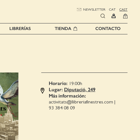
NEWSLETTER
CAT
CAST
0
LIBRERÍAS
TIENDA
CONTACTO
Horario:
19:00
h
Lugar:
Diputació, 249
Más información:
activitats@llibreriafinestres.com
|
93 384 08 09