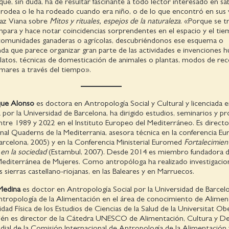
 que, sin duda, ha de resultar fascinante a todo lector interesado en s
 rodea o le ha rodeado cuando era niño, o de lo que encontró en sus v
íaz Viana sobre
Mitos y rituales, espejos de la naturaleza
. «Porque se t
para y hace notar coincidencias sorprendentes en el espacio y el tie
 comunidades ganaderas o agrícolas, descubriéndonos ese esquema o
da que parece organizar gran parte de las actividades e invenciones 
relatos, técnicas de domesticación de animales o plantas, modos de re
 mares a través del tiempo».
que Alonso
es doctora en Antropología Social y Cultural y licenciada 
por la Universidad de Barcelona, ha dirigido estudios, seminarios y p
ntre 1989 y 2022 en el Instituto Europeo del Mediterráneo. Es directo
onal Quaderns de la Mediterrania, asesora técnica en la conferencia E
elona, 2005) y en la Conferencia Ministerial Euromed
Fortalecimien
 en la sociedad
(Estambul, 2007). Desde 2014 es miembro fundadora d
editerránea de Mujeres. Como antropóloga ha realizado investigacio
s sierras castellano-riojanas, en las Baleares y en Marruecos.
Medina
es doctor en Antropología Social por la Universidad de Barcel
ntropología de la Alimentación en el área de conocimiento de Alimen
idad Física de los Estudios de Ciencias de la Salud de la Universitat Ob
én es director de la Cátedra UNESCO de Alimentación, Cultura y De
ial de la Comisión Internacional de Antropología de la Alimentación 