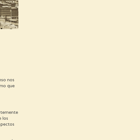
nso nos
ismo que
ertemente
 los
spectos