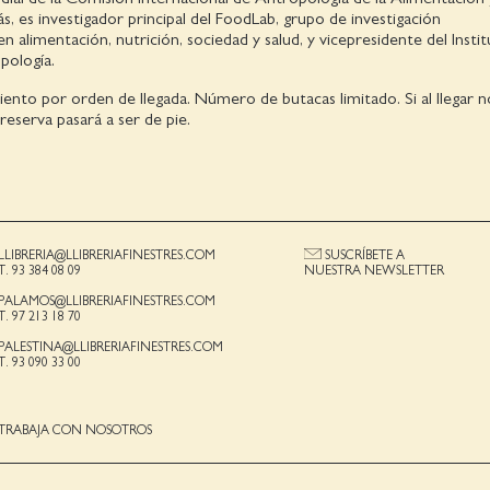
, es investigador principal del FoodLab, grupo de investigación
 en alimentación, nutrición, sociedad y salud, y vicepresidente del Insti
opología.
iento por orden de llegada. Número de butacas limitado. Si al llegar 
a reserva pasará a ser de pie.
LLIBRERIA@LLIBRERIAFINESTRES.COM
SUSCRÍBETE A
T. 93 384 08 09
NUESTRA NEWSLETTER
PALAMOS@LLIBRERIAFINESTRES.COM
T. 97 213 18 70
PALESTINA@LLIBRERIAFINESTRES.COM
T. 93 090 33 00
TRABAJA CON NOSOTROS