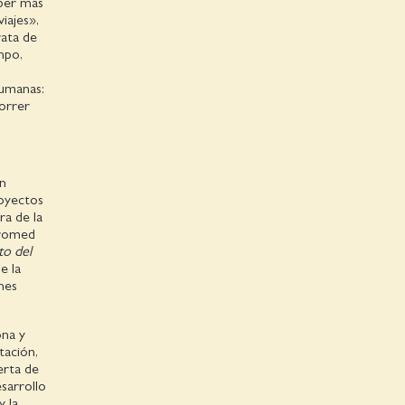
aber más
iajes»,
rata de
mpo,
humanas:
correr
en
royectos
ra de la
uromed
to del
e la
nes
ona y
tación,
erta de
sarrollo
y la