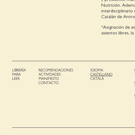
Nutrición. Además
interdisciplinario
Catalán de Antr
*Asignación de as
asientos libres, l
LIBRERÍA
RECOMENDACIONES
IDIOMA:
PARA
ACTIVIDADES
CASTELLANO
LEER
MANIFIESTO
CATALÀ
CONTACTO