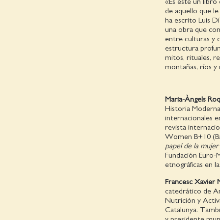
«Es este un libro
de aquello que le
ha escrito Luis D
una obra que com
entre culturas y
estructura profun
mitos, rituales, 
montañas, ríos y
Maria-Àngels Ro
Historia Moderna 
internacionales e
revista internaci
Women B+10 (Barc
papel de la mujer
Fundación Euro-M
etnográficas en la
Francesc Xavier 
catedrático de A
Nutrición y Activ
Catalunya. Tambi
y presidente mund