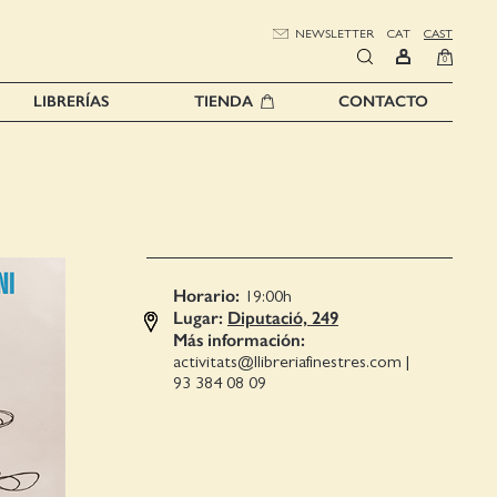
NEWSLETTER
CAT
CAST
0
LIBRERÍAS
TIENDA
CONTACTO
Horario:
19:00
h
Lugar:
Diputació, 249
Más información:
activitats@llibreriafinestres.com
|
93 384 08 09