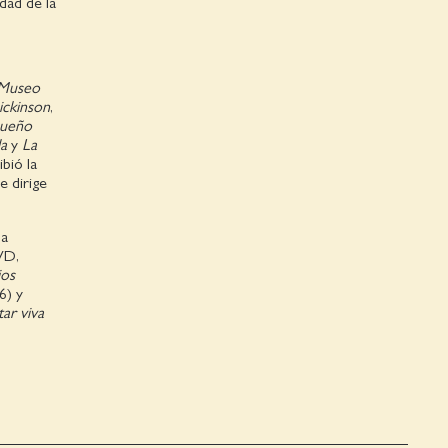
dad de la
Museo
ickinson
,
ueño
la
y
La
ibió la
e dirige
la
VD,
jos
6) y
ar viva