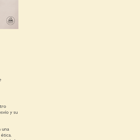
e
tro
svío y su
n una
ética,