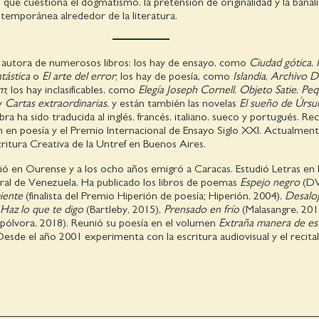
o que cuestiona el dogmatismo, la pretensión de originalidad y la banali
temporánea alrededor de la literatura.
 autora de numerosos libros: los hay de ensayo, como
Ciudad gótica
,
tástica
o
El arte del error
; los hay de poesía, como
Islandia
,
Archivo D
um
; los hay inclasificables, como
Elegía
Joseph Cornell
,
Objeto Satie
,
Peq
y
Cartas extraordinarias
, y están también las novelas
El sueño de Úrsu
bra ha sido traducida al inglés, francés, italiano, sueco y portugués. Rec
en poesía y el Premio Internacional de Ensayo Siglo XXI. Actualment
critura Creativa de la Untref en Buenos Aires.
ió en Ourense y a los ocho años emigró a Caracas. Estudió Letras en 
ral de Venezuela. Ha publicado los libros de poemas
Espejo negro
(D
iente
(finalista del Premio Hiperión de poesía; Hiperión, 2004),
Desalo
Haz lo que te digo
(Bartleby, 2015),
Prensado en frío
(Malasangre, 201
pólvora, 2018). Reunió su poesía en el volumen
Extraña manera de est
Desde el año 2001 experimenta con la escritura audiovisual y el recital