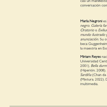
casi un manifiest
conversación con
María Negroni
es
negro
,
Galería fan
Oratorio
o
Exili
mundo ilustrado
anunciación
. Su o
beca Guggenheim 
la maestría en Es
Miriam Reyes
nac
Universidad Cent
2001),
Bella durm
(Hiperión, 2008),
Sardiña
(Chan da 
(Mixtura, 2022). 
multimedia.