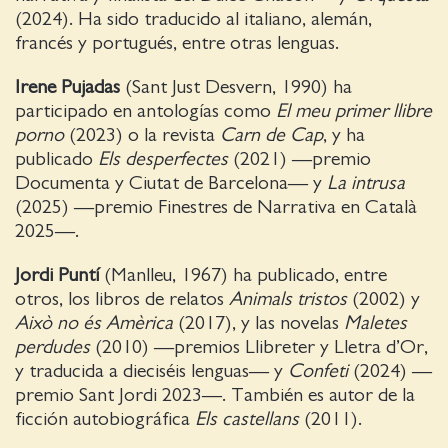
(2024). Ha sido traducido al italiano, alemán,
francés y portugués, entre otras lenguas.
Irene Pujadas
(Sant Just Desvern, 1990) ha
participado en antologías como
El meu primer llibre
porno
(2023) o la revista
Carn de Cap
, y ha
publicado
Els desperfectes
(2021) —premio
Documenta y Ciutat de Barcelona— y
La intrusa
(2025) —premio Finestres de Narrativa en Català
2025—.
Jordi Puntí
(Manlleu, 1967) ha publicado, entre
otros, los libros de relatos
Animals tristos
(2002) y
Això no és Amèrica
(2017), y las novelas
Maletes
perdudes
(2010) —premios Llibreter y Lletra d’Or,
y traducida a dieciséis lenguas— y
Confeti
(2024) —
premio Sant Jordi 2023—. También es autor de la
ficción autobiográfica
Els castellans
(2011).