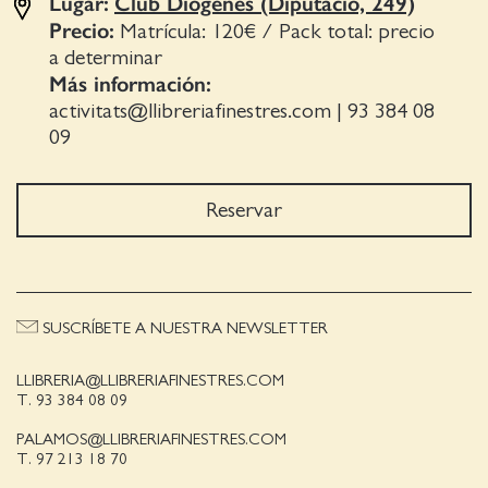
Lugar:
Club Diògenes (Diputació, 249)
Precio:
Matrícula: 120€ / Pack total: precio
a determinar
Más información:
activitats@llibreriafinestres.com
|
93 384 08
09
Reservar
SUSCRÍBETE A NUESTRA NEWSLETTER
LLIBRERIA@LLIBRERIAFINESTRES.COM
T. 93 384 08 09
PALAMOS@LLIBRERIAFINESTRES.COM
T. 97 213 18 70