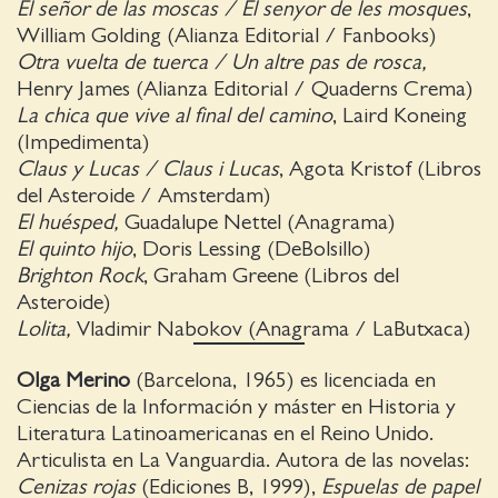
El señor de las moscas / El senyor de les mosques
,
William Golding (Alianza Editorial / Fanbooks)
Otra vuelta de tuerca / Un altre pas de rosca,
Henry James (Alianza Editorial / Quaderns Crema)
La chica que vive al final del camino
, Laird Koneing
(Impedimenta)
Claus y Lucas / Claus i Lucas
, Agota Kristof (Libros
del Asteroide / Amsterdam)
El huésped,
Guadalupe Nettel (Anagrama)
El quinto hijo
, Doris Lessing (DeBolsillo)
Brighton Rock
, Graham Greene (Libros del
Asteroide)
Lolita,
Vladimir Nabokov (Anagrama / LaButxaca)
Olga Merino
(Barcelona, 1965)
es licenciada en
Ciencias de la Información y máster en Historia y
Literatura Latinoamericanas en el Reino Unido.
Articulista en La Vanguardia. Autora de las novelas:
Cenizas rojas
(Ediciones B, 1999),
Espuelas de papel