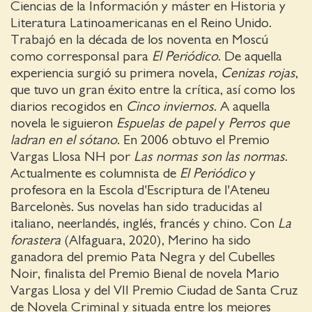
Ciencias de la Información y máster en Historia y
Literatura Latinoamericanas en el Reino Unido.
Trabajó en la década de los noventa en Moscú
como corresponsal para
El Periódico
. De aquella
experiencia surgió su primera novela,
Cenizas rojas
,
que tuvo un gran éxito entre la crítica, así como los
diarios recogidos en
Cinco inviernos
. A aquella
novela le siguieron
Espuelas de papel
y
Perros que
ladran en el sótano
. En 2006 obtuvo el Premio
Vargas Llosa NH por
Las normas son las normas
.
Actualmente es columnista de
El Periódico
y
profesora en la Escola d'Escriptura de l'Ateneu
Barcelonès. Sus novelas han sido traducidas al
italiano, neerlandés, inglés, francés y chino. Con
La
forastera
(Alfaguara, 2020), Merino ha sido
ganadora del premio Pata Negra y del Cubelles
Noir, finalista del Premio Bienal de novela Mario
Vargas Llosa y del VII Premio Ciudad de Santa Cruz
de Novela Criminal y situada entre los mejores