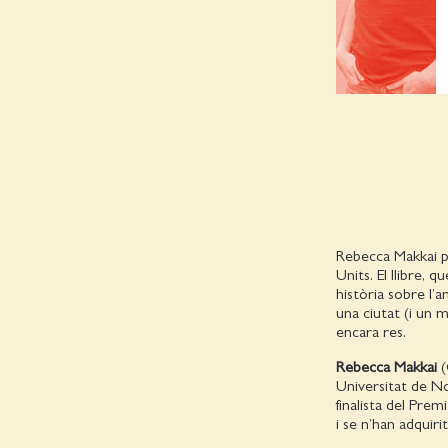
Rebecca Makkai po
Units. El llibre, 
història sobre l’a
una ciutat (i un 
encara res.
Rebecca Makkai
(
Universitat de N
finalista del Pre
i se n’han adquiri