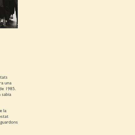
tats
rra una
 de 1985,
 sabia
e la
estat
s guardons