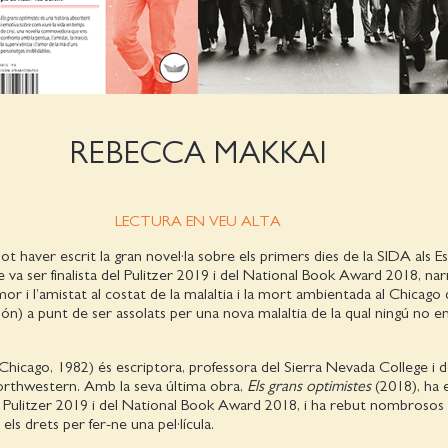
REBECCA MAKKAI
LECTURA EN VEU ALTA
t haver escrit la gran novel·la sobre els primers dies de la SIDA als Es
que va ser finalista del Pulitzer 2019 i del National Book Award 2018, na
mor i l’amistat al costat de la malaltia i la mort ambientada al Chicago
món) a punt de ser assolats per una nova malaltia de la qual ningú no en
Chicago, 1982) és escriptora, professora del Sierra Nevada College i d
orthwestern. Amb la seva última obra,
Els grans optimistes
(2018), ha 
mi Pulitzer 2019 i del National Book Award 2018, i ha rebut nombroso
t els drets per fer-ne una pel·lícula.