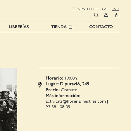
NEWSLETTER
CAT
CAST
0
LIBRERÍAS
TIENDA
CONTACTO
Horario:
19:00
h
Lugar:
Diputació, 249
Precio:
Gratuito
Más información:
activitats@llibreriafinestres.com
|
93 384 08 09