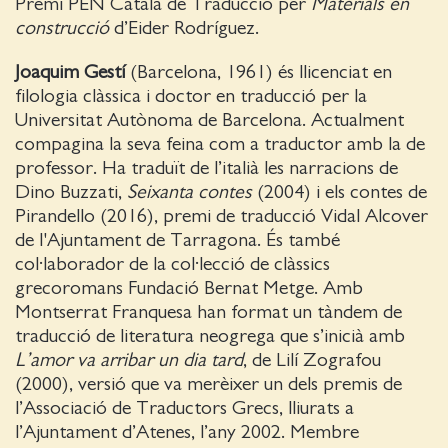
Premi PEN Català de Traducció per
Materials en
construcció
d’Eider Rodríguez.
Joaquim Gestí
(Barcelona, 1961) és llicenciat en
filologia clàssica i doctor en traducció per la
Universitat Autònoma de Barcelona. Actualment
compagina la seva feina com a traductor amb la de
professor. Ha traduït de l’italià les narracions de
Dino Buzzati,
Seixanta contes
(2004) i els contes de
Pirandello (2016), premi de traducció Vidal Alcover
de l'Ajuntament de Tarragona. És també
col·laborador de la col·lecció de clàssics
grecoromans Fundació Bernat Metge. Amb
Montserrat Franquesa han format un tàndem de
traducció de literatura neogrega que s’inicià amb
L’amor va arribar un dia tard
, de Lilí Zografou
(2000), versió que va merèixer un dels premis de
l’Associació de Traductors Grecs, lliurats a
l’Ajuntament d’Atenes, l’any 2002. Membre