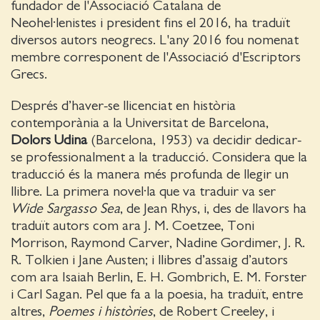
fundador de l'Associació Catalana de
Neohel·lenistes i president fins el 2016, ha traduït
diversos autors neogrecs. L'any 2016 fou nomenat
membre corresponent de l'Associació d'Escriptors
Grecs.
Després d’haver-se llicenciat en història
contemporània a la Universitat de Barcelona,
Dolors Udina
(Barcelona, 1953) va decidir dedicar-
se professionalment a la traducció. Considera que la
traducció és la manera més profunda de llegir un
llibre. La primera novel·la que va traduir va ser
Wide Sargasso Sea
, de Jean Rhys, i, des de llavors ha
traduït autors com ara J. M. Coetzee, Toni
Morrison, Raymond Carver, Nadine Gordimer, J. R.
R. Tolkien i Jane Austen; i llibres d’assaig d’autors
com ara Isaiah Berlin, E. H. Gombrich, E. M. Forster
i Carl Sagan. Pel que fa a la poesia, ha traduït, entre
altres,
Poemes i històries
, de Robert Creeley, i