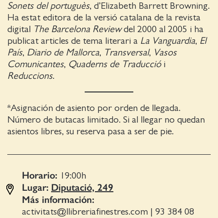
Sonets del portuguès
, d’Elizabeth Barrett Browning.
Ha estat editora de la versió catalana de la revista
digital
The Barcelona Review
del 2000 al 2005 i ha
publicat articles de tema literari a
La Vanguardia
,
El
País
,
Diario de Mallorca
,
Transversal
,
Vasos
Comunicantes
,
Quaderns de Traducció
i
Reduccions
.
*Asignación de asiento por orden de llegada.
Número de butacas limitado. Si al llegar no quedan
asientos libres, su reserva pasa a ser de pie.
Horario:
19:00
h
Lugar:
Diputació, 249
Más información:
activitats@llibreriafinestres.com
|
93 384 08