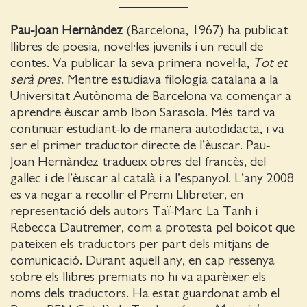
Pau-Joan Hernàndez
(Barcelona, 1967) ha publicat
llibres de poesia, novel·les juvenils i un recull de
contes. Va publicar la seva primera novel·la,
Tot et
serà pres
. Mentre estudiava filologia catalana a la
Universitat Autònoma de Barcelona va començar a
aprendre èuscar amb Ibon Sarasola. Més tard va
continuar estudiant-lo de manera autodidacta, i va
ser el primer traductor directe de l’èuscar. Pau-
Joan Hernàndez tradueix obres del francès, del
gallec i de l’èuscar al català i a l’espanyol. L’any 2008
es va negar a recollir el Premi Llibreter, en
representació dels autors Taï-Marc La Tanh i
Rebecca Dautremer, com a protesta pel boicot que
pateixen els traductors per part dels mitjans de
comunicació. Durant aquell any, en cap ressenya
sobre els llibres premiats no hi va aparèixer els
noms dels traductors. Ha estat guardonat amb el