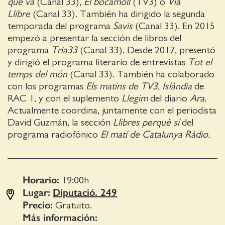
què va
(Canal 33),
El bocamoll
(TV3) o
Via
Llibre
(Canal 33). También ha dirigido la segunda
temporada del programa
Savis
(Canal 33). En 2015
empezó a presentar la sección de libros del
programa
Tria33
(Canal 33). Desde 2017, presentó
y dirigió el programa literario de entrevistas
Tot
el
temps del món
(Canal 33). También ha colaborado
con los programas
Els
matins de TV3
,
Islàndia
de
RAC 1, y con el suplemento
Llegim
del diario
Ara
.
Actualmente coordina, juntamente con el periodista
David Guzmán, la sección
Llibres perquè sí
del
programa radiofónico
El matí de Catalunya Ràdio.
Horario:
19:00
h
Lugar:
Diputació. 249
Precio:
Gratuito.
Más información: