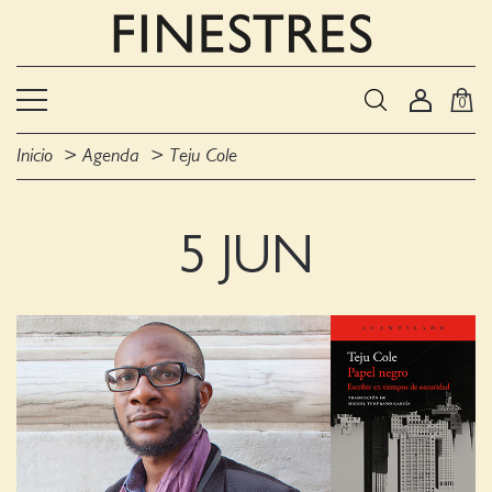
0
Inicio
Agenda
Teju Cole
5 JUN