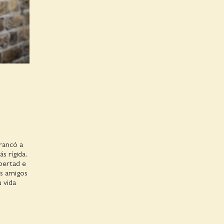
rrancó a
s rígida,
bertad e
os amigos
 vida