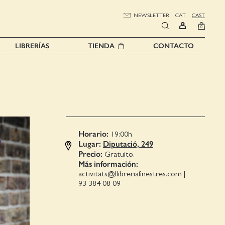
NEWSLETTER
CAT
CAST
0
LIBRERÍAS
TIENDA
CONTACTO
Horario:
19:00
h
Lugar:
Diputació, 249
Precio:
Gratuito.
Más información:
activitats@llibreriafinestres.com
|
93 384 08 09