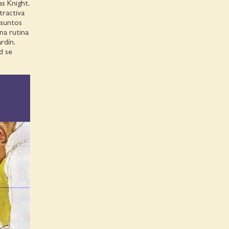
as Knight,
tractiva
Asuntos
na rutina
rdín,
d se