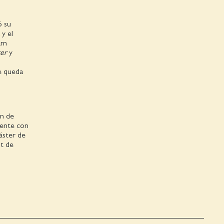
ó su
 y el
ham
ker
y
e queda
ón de
mente con
áster de
st de