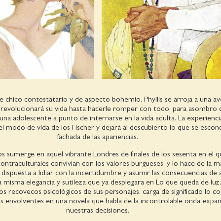
e chico contestatario y de aspecto bohemio, Phyllis se arroja a una a
revolucionará su vida hasta hacerle romper con todo, para asombro d
una adolescente a punto de internarse en la vida adulta. La experienc
 el modo de vida de los Fischer y dejará al descubierto lo que se escond
fachada de las apariencias.
s sumerge en aquel vibrante Londres de finales de los sesenta en el q
ntraculturales convivían con los valores burgueses, y lo hace de la 
r dispuesta a lidiar con la incertidumbre y asumir las consecuencias de 
la misma elegancia y sutileza que ya desplegara en Lo que queda de luz
os recovecos psicológicos de sus personajes, carga de significado lo co
s envolventes en una novela que habla de la incontrolable onda expan
nuestras decisiones.