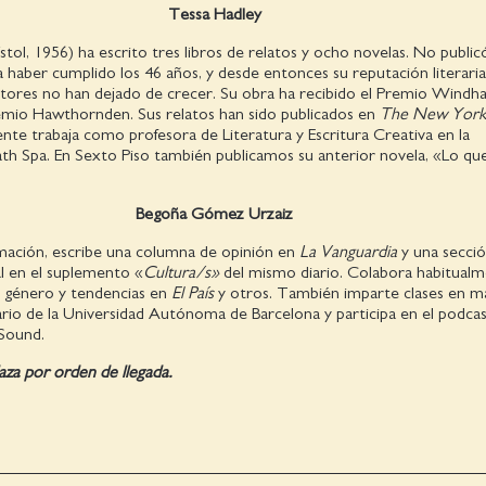
Tessa Hadley
stol, 1956) ha escrito tres libros de relatos y ocho novelas. No public
a haber cumplido los 46 años, y desde entonces su reputación literaria
ectores no han dejado de crecer. Su obra ha recibido el Premio Wind
emio Hawthornden. Sus relatos han sido publicados en
The New Yor
nte trabaja como profesora de Literatura y Escritura Creativa en la
ath Spa. En Sexto Piso también publicamos su anterior novela, «Lo qu
Begoña Gómez
Urzaiz
rmación, escribe una columna de opinión en
La Vanguardia
y una secci
al en el suplemento «
Cultura/s»
del mismo diario. Colabora habitual
, género y tendencias en
El País
y otros. También imparte clases en m
ario de la Universidad Autónoma de Barcelona y participa en el podca
Sound.
aza por orden de llegada.