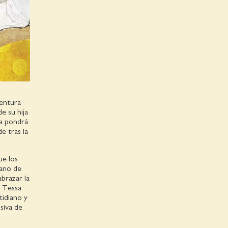
ventura
e su hija
ia pondrá
e tras la
ue los
mano de
abrazar la
, Tessa
tidiano y
siva de