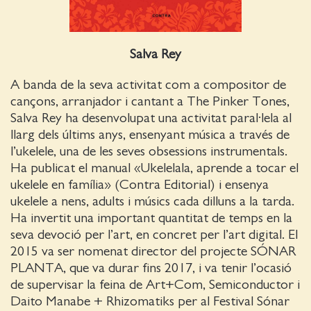
Salva Rey
A banda de la seva activitat com a compositor de
cançons, arranjador i cantant a The Pinker Tones,
Salva Rey ha desenvolupat una activitat paral·lela al
llarg dels últims anys, ensenyant música a través de
l’ukelele, una de les seves obsessions instrumentals.
Ha publicat el manual «Ukelelala, aprende a tocar el
ukelele en família» (Contra Editorial) i ensenya
ukelele a nens, adults i músics cada dilluns a la tarda.
Ha invertit una important quantitat de temps en la
seva devoció per l’art, en concret per l’art digital. El
2015 va ser nomenat director del projecte SÓNAR
PLANTA, que va durar fins 2017, i va tenir l’ocasió
de supervisar la feina de Art+Com, Semiconductor i
Daito Manabe + Rhizomatiks per al Festival Sónar