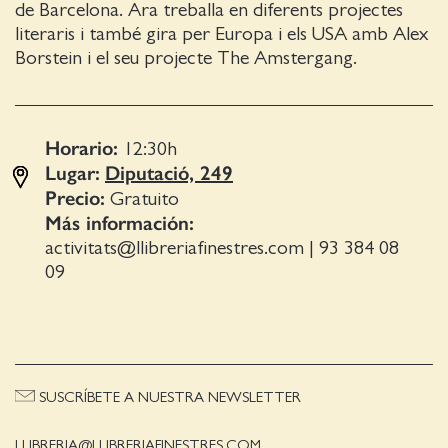
de Barcelona. Ara treballa en diferents projectes
literaris i també gira per Europa i els USA amb Alex
Borstein i el seu projecte The Amstergang.
Horario:
12:30
h
Lugar:
Diputació, 249
Precio:
Gratuito
Más información:
activitats@llibreriafinestres.com
|
93 384 08
09
SUSCRÍBETE A NUESTRA NEWSLETTER
LLIBRERIA@LLIBRERIAFINESTRES.COM