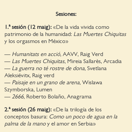
Sesiones:
1.ª sesión (12 maig):
«De la vida vivida como
patrimonio de la humanidad:
Las Muertes Chiquitas
y los orgasmos en México»
—
Humanitats en acció
, AAVV, Raig Verd
—
Las Muertes Chiquitas
, Mireia Sallarès, Arcadia
—
La guerra no té rostre de dona
, Svetlana
Aleksiévitx, Raig verd
—
Paisaje en un grano de arena
, Wislawa
Szymborska, Lumen
—
2666
, Roberto Bolaño, Anagrama
2.ª sesión (26 maig):
«De la trilogía de los
conceptos basura:
Como un poco de agua en la
palma de la mano
y el amor en Serbia»