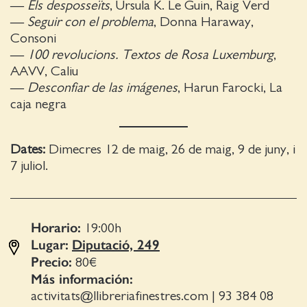
—
Els desposseïts
, Ursula K. Le Guin, Raig Verd
—
Seguir con el problema
, Donna Haraway,
Consoni
—
100 revolucions. Textos de Rosa Luxemburg
,
AAVV, Caliu
—
Desconfiar de las imágenes
, Harun Farocki, La
caja negra
Dates:
Dimecres 12 de maig, 26 de maig, 9 de juny, i
7 juliol.
Horario:
19:00
h
Lugar:
Diputació, 249
Precio:
80€
Más información:
activitats@llibreriafinestres.com
|
93 384 08