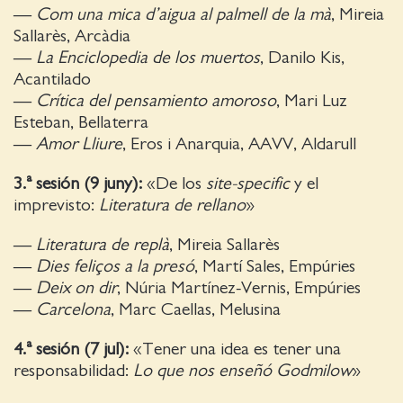
—
Com una mica d’aigua al palmell de la mà
, Mireia
Sallarès, Arcàdia
—
La Enciclopedia de los muertos
, Danilo Kis,
Acantilado
—
Crítica del pensamiento amoroso
, Mari Luz
Esteban, Bellaterra
—
Amor Lliure
, Eros i Anarquia, AAVV, Aldarull
3.ª sesión (9 juny):
«De los
site-specific
y el
imprevisto:
Literatura de rellano
»
—
Literatura de replà
, Mireia Sallarès
—
Dies feliços a la presó
, Martí Sales, Empúries
—
Deix on dir
, Núria Martínez-Vernis, Empúries
—
Carcelona
, Marc Caellas, Melusina
4.ª sesión (7 jul):
«Tener una idea es tener una
responsabilidad:
Lo que nos enseñó Godmilow
»