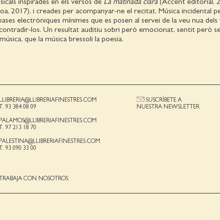
cals inspirades en els versos de
La matinada clara
(Accent editorial, 
oa, 2017), i creades per acompanyar-ne el recitat. Música incidental p
ases electròniques mínimes que es posen al servei de la veu nua dels
 contradir-los. Un resultat auditiu sobri però emocionat, sentit però s
a música, que la música bressoli la poesia.
LLIBRERIA@LLIBRERIAFINESTRES.COM
SUSCRÍBETE A
T. 93 384 08 09
NUESTRA NEWSLETTER
PALAMOS@LLIBRERIAFINESTRES.COM
T. 97 213 18 70
PALESTINA@LLIBRERIAFINESTRES.COM
T. 93 090 33 00
TRABAJA CON NOSOTROS