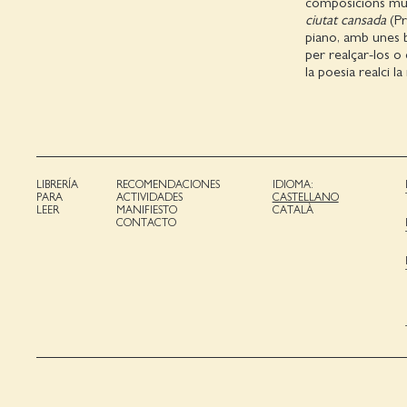
composicions musi
ciutat cansada
(Pr
piano, amb unes b
per realçar-los o
la poesia realci l
LIBRERÍA
RECOMENDACIONES
IDIOMA:
PARA
ACTIVIDADES
CASTELLANO
LEER
MANIFIESTO
CATALÀ
CONTACTO