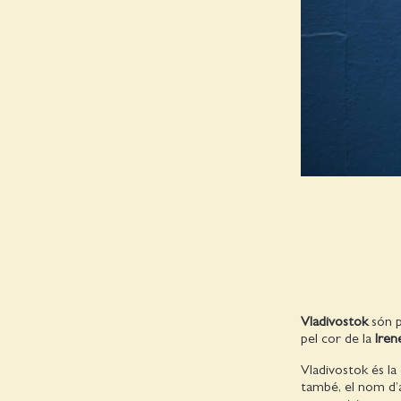
Vladivostok
són p
pel cor de la
Iren
Vladivostok és la 
també, el nom d’a