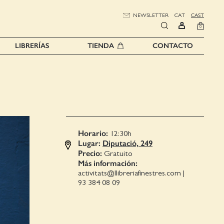
NEWSLETTER
CAT
CAST
0
LIBRERÍAS
TIENDA
CONTACTO
Horario:
12:30
h
Lugar:
Diputació, 249
Precio:
Gratuito
Más información:
activitats@llibreriafinestres.com
|
93 384 08 09