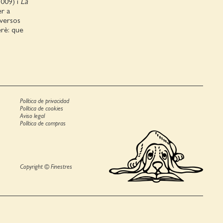
2009) i
La
er a
 versos
erè: que
Política de privacidad
Política de cookies
Aviso legal
Política de compras
Copyright © Finestres