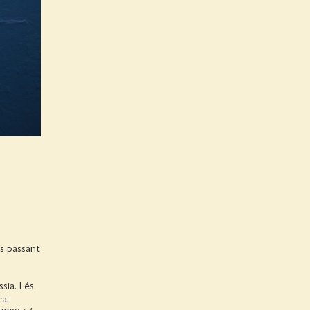
s passant
ia. I és,
ra: