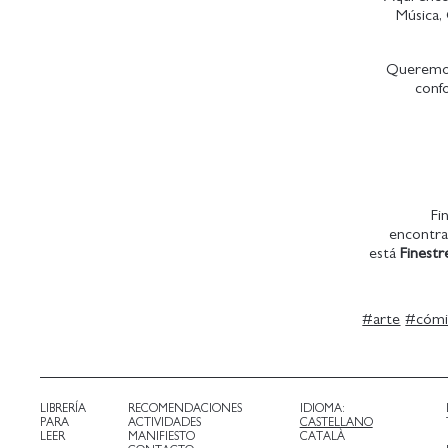
Música, 
Queremos 
confo
Fi
encontra
está
Finestr
#
arte
#
cómi
LIBRERÍA
RECOMENDACIONES
IDIOMA:
PARA
ACTIVIDADES
CASTELLANO
LEER
MANIFIESTO
CATALÀ