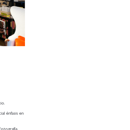
io.
ial énfasis en
otografía,