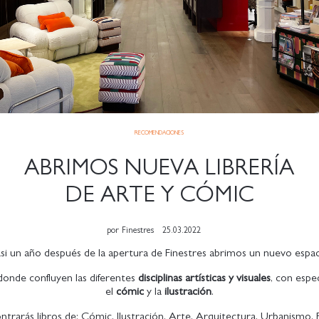
RECOMENDACIONES
ABRIMOS NUEVA LIBRERÍA
DE ARTE Y CÓMIC
por
Finestres
25.03.2022
si un año después de la apertura de Finestres abrimos un nuevo espac
 donde confluyen las diferentes
disciplinas artísticas y visuales
, con espec
el
cómic
y la
ilustración
.
ntrarás libros de: Cómic, Ilustración, Arte, Arquitectura, Urbanismo, F