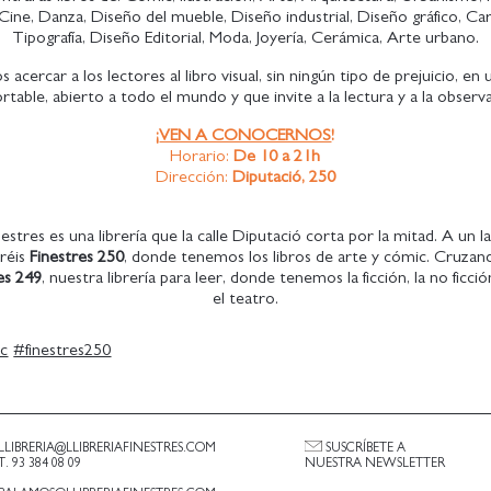
Cine, Danza, Diseño del mueble, Diseño industrial, Diseño gráfico, Ca
Tipografía, Diseño Editorial, Moda, Joyería, Cerámica, Arte urbano.
acercar a los lectores al libro visual, sin ningún tipo de prejuicio, en 
rtable, abierto a todo el mundo y que invite a la lectura y a la observ
¡
VEN A CONOCERNOS
!
Horario:
De 10 a 21h
Dirección:
Diputació, 250
nestres es una librería que la calle Diputació corta por la mitad. A un l
réis
Finestres 250
, donde tenemos los libros de arte y cómic. Cruzand
es 249
, nuestra librería para leer, donde tenemos la ficción, la no ficció
el teatro.
c
#
finestres250
LLIBRERIA@LLIBRERIAFINESTRES.COM
SUSCRÍBETE A
T. 93 384 08 09
NUESTRA NEWSLETTER