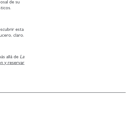
osal de su
sticos.
escubrir esta
ucero, claro.
más allá de
La
ón y reservar