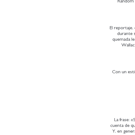
Random H
El reportaje,
durante s
quemada les
Wallace
Con un esti
La frase: 
cuenta de qu
Y, en gener