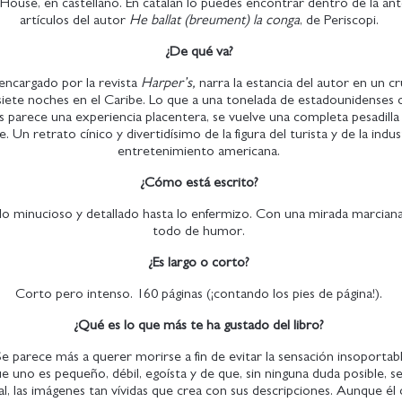
ouse, en castellano. En catalán lo puedes encontrar dentro de la ant
artículos del autor
He ballat (breument) la conga
, de Periscopi.
¿De qué va?
 encargado por la revista
Harper’s,
narra la estancia del autor en un c
iete noches en el Caribe. Lo que a una tonelada de estadounidenses c
 parece una experiencia placentera, se vuelve una completa pesadilla
. Un retrato cínico y divertidísimo de la figura del turista y de la indus
entretenimiento americana.
¿Cómo está escrito?
lo minucioso y detallado hasta lo enfermizo. Con una mirada marciana
todo de humor.
¿Es largo o corto?
Corto pero intenso. 160 páginas (¡contando los pies de página!).
¿Qué es lo que más te ha gustado del libro?
«Se parece más a querer morirse a fin de evitar la sensación insoportab
e uno es pequeño, débil, egoísta y de que, sin ninguna duda posible, se
al, las imágenes tan vívidas que crea con sus descripciones. Aunque él