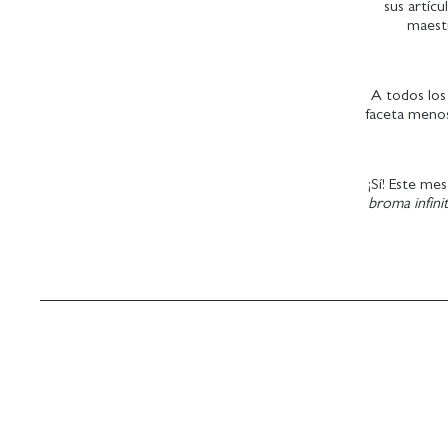
sus artíc
maestr
A todos los 
faceta menos
¡Sí! Este me
broma infini