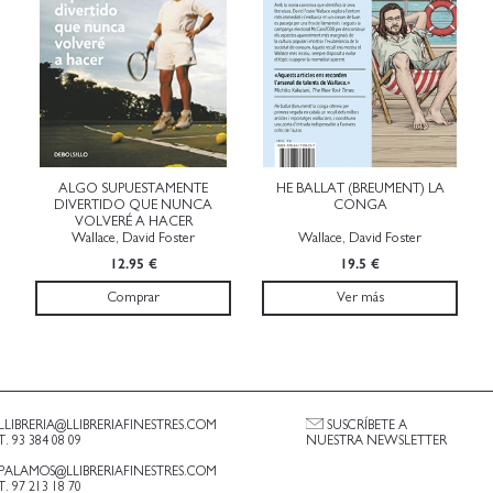
ALGO SUPUESTAMENTE
HE BALLAT (BREUMENT) LA
DIVERTIDO QUE NUNCA
CONGA
VOLVERÉ A HACER
Wallace, David Foster
Wallace, David Foster
12.95 €
19.5 €
Comprar
Ver más
LLIBRERIA@LLIBRERIAFINESTRES.COM
SUSCRÍBETE A
T. 93 384 08 09
NUESTRA NEWSLETTER
PALAMOS@LLIBRERIAFINESTRES.COM
T. 97 213 18 70