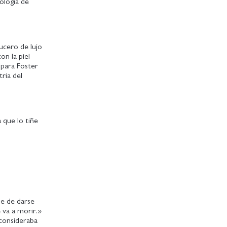
ología de
rucero de lujo
on la piel
 para Foster
tria del
 que lo tiñe
le de darse
 va a morir.»
 consideraba