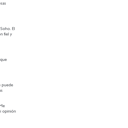
sas
 Soho. El
 fiel y
 que
e puede
us
 Me
i opinión