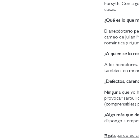
Forsyth. Con alg
cosas.
¿Qué es lo que má
El anecdotario per
cameo de Julian Mc
romántica y rigur
¿
A quien se lo r
A los bebedores. 
también, en menor
¿
Defectos, carenc
Ninguna que yo h
provocar sarpull
(comprensibles) p
¿Algo más que d
dispongo a empe
#
gatopardo edic