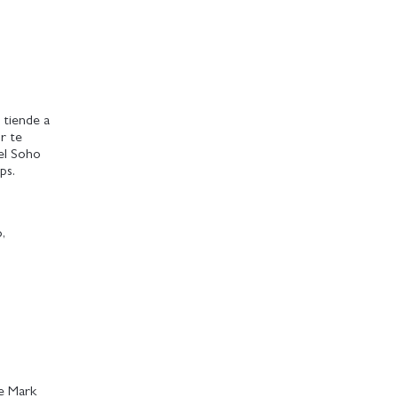
, tiende a
r te
del Soho
ps.
,
e Mark