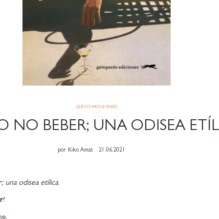
QUÉ ESTAMOS LEYENDO
O NO BEBER; UNA ODISEA ETÍ
por
Kiko Amat
21.06.2021
 una odisea etílica
.
r
?
e.