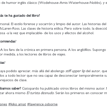
o de humor inglés clásico (Wodehouse-Amis-Waterhouse-Nobbs), y e
s te ha gustado del libro?
sonal. El estilo forense y socarrón y limpio del autor. Las historias del
Laren-Ross. Las clases de historia etílica. Pero sobre todo, la disección
osa -a la vez que implacable- de los usos y efectos del alcohol.
ecomiendas
?
A los fans de la crónica en primera persona. A los anglófilos. Supongo
 medida, a los lectores de libros de viajes.
ias
?
aya podido apreciar, más allá del abolengo
stiff upper lip
del autor, qu
idos a todo lector que no sea capaz de desconectar temporalmente s
rejuicios de clase.
ebamos saber?
Gatopardo ha publicado otros libros del mismo autor.
zar ahora mismo
El turista desnudo
. Serán los primeros en conocer m
iones
#
kiko amat
#
lawrence osborne