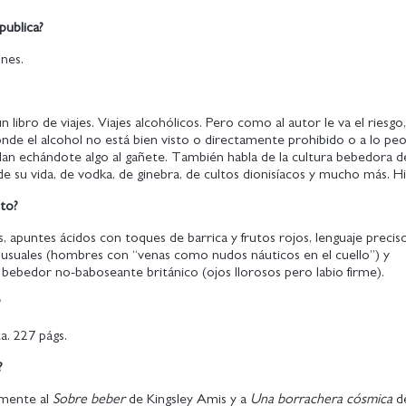
publica?
nes.
n libro de viajes. Viajes alcohólicos. Pero como al autor le va el riesgo
donde el alcohol no está bien visto o directamente prohibido o a lo peo
illan echándote algo al gañete. También habla de la cultura bebedora 
 de su vida, de vodka, de ginebra, de cultos dionisíacos y mucho más. Hi
to?
s, apuntes ácidos con toques de barrica y frutos rojos, lenguaje preciso
usuales (hombres con “venas como nudos náuticos en el cuello”) y
bebedor no-baboseante británico (ojos llorosos pero labio firme).
?
a. 227 págs.
?
mente al
Sobre beber
de Kingsley Amis y a
Una borrachera cósmica
d