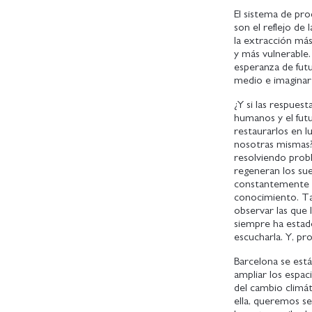
El sistema de pro
son el reflejo de
la extracción má
y más vulnerable
esperanza de fut
medio e imagina
¿Y si las respues
humanos y el futu
restaurarlos en l
nosotras mismas? 
resolviendo prob
regeneran los sue
constantemente a
conocimiento. Ta
observar las que 
siempre ha estado
escucharla. Y, p
Barcelona se está
ampliar los espac
del cambio climát
ella, queremos se