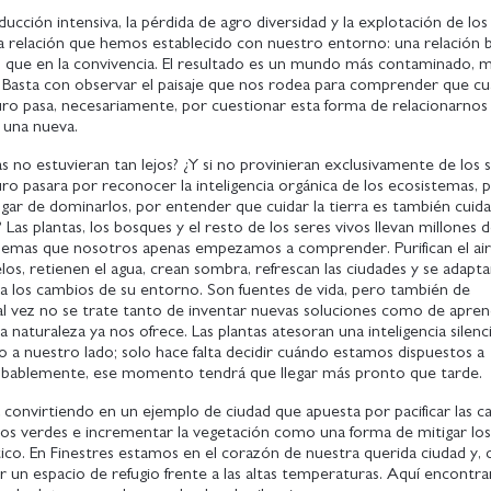
ducción intensiva, la pérdida de agro diversidad y la explotación de lo
 la relación que hemos establecido con nuestro entorno: una relación 
s que en la convivencia. El resultado es un mundo más contaminado, m
. Basta con observar el paisaje que nos rodea para comprender que cu
uro pasa, necesariamente, por cuestionar esta forma de relacionarnos
r una nueva.
tas no estuvieran tan lejos? ¿Y si no provinieran exclusivamente de los 
ro pasara por reconocer la inteligencia orgánica de los ecosistemas, 
ugar de dominarlos, por entender que cuidar la tierra es también cuid
Las plantas, los bosques y el resto de los seres vivos llevan millones 
lemas que nosotros apenas empezamos a comprender. Purifican el air
los, retienen el agua, crean sombra, refrescan las ciudades y se adapt
 los cambios de su entorno. Son fuentes de vida, pero también de
l vez no se trate tanto de inventar nuevas soluciones como de apren
la naturaleza ya nos ofrece. Las plantas atesoran una inteligencia silen
 a nuestro lado; solo hace falta decidir cuándo estamos dispuestos a
robablemente, ese momento tendrá que llegar más pronto que tarde.
 convirtiendo en un ejemplo de ciudad que apuesta por pacificar las cal
ios verdes e incrementar la vegetación como una forma de mitigar los
ico. En Finestres estamos en el corazón de nuestra querida ciudad y,
r un espacio de refugio frente a las altas temperaturas. Aquí encontra