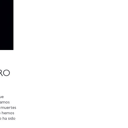
URO
ue
stamos
s muertes
ue hemos
o ha sido