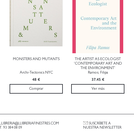
MONSTERS AND MUTANTS
THE ARTIST AS ECOLOGIST
'CONTEMPORARY ART AND
THE ENVIRONMENT'
Archi-Tectonics NYC
Ramos, Filipa
48 €
37.45 €
Comprar
Ver más
LLIBRERIA@LLIBRERIAFINESTRES.COM
SUSCRÍBETE A
T. 93 384 08 09
NUESTRA NEWSLETTER