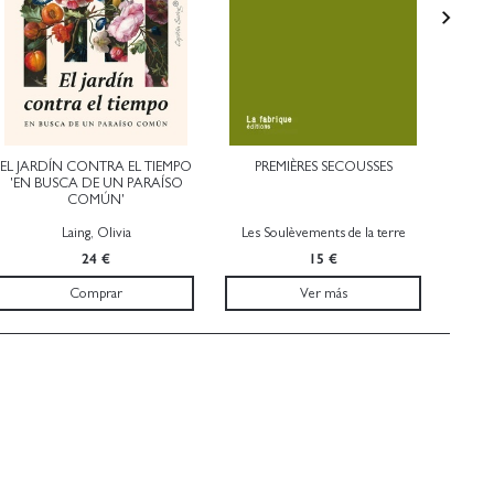
EL JARDÍN CONTRA EL TIEMPO
PREMIÈRES SECOUSSES
COMU
'EN BUSCA DE UN PARAÍSO
'LA E
COMÚN'
Laing, Olivia
Les Soulèvements de la terre
24 €
15 €
Comprar
Ver más