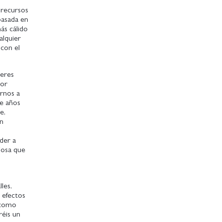
s recursos
basada en
ás cálido
alquier
 con el
seres
por
arnos a
de años
e,
an
der a
ciosa que
les,
 efectos
 como
réis un