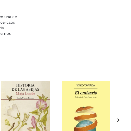
a
én una de
Acercaos
cia
enemos