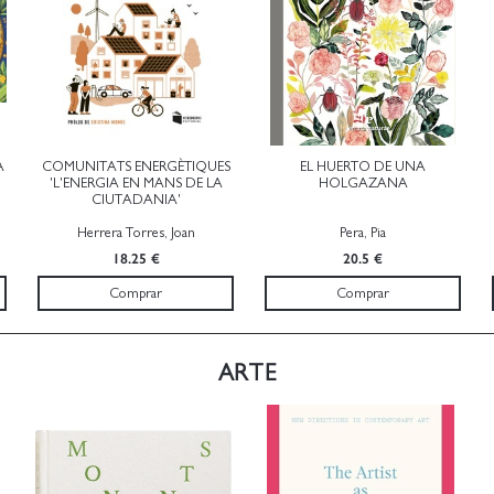
A
COMUNITATS ENERGÈTIQUES
EL HUERTO DE UNA
'L'ENERGIA EN MANS DE LA
HOLGAZANA
CIUTADANIA'
Herrera Torres, Joan
Pera, Pia
18.25 €
20.5 €
Comprar
Comprar
ARTE