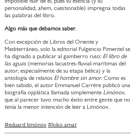
imposible huir de él, pues su esencia (y su
personalidad, ahem, cuestionable) impregna todas
las palabras del libro.
Algo más que debamos saber
.
Con excepción de Libros del Oriente y
Mediterráneo, solo la editorial Fulgencio Pimentel se
ha dignado a publicar al gamberro ruso:
El libro de
las aguas
(memorias lacustres-fluvial-marítimas del
autor; especialmente de su etapa bélica) y la
antología de relatos
El hombre sin amor
. Como es
bien sabido, el autor Emmanuel Carrére publicó una
biografía ojiplática llamada simplemente
Limónov
,
que al parecer tuvo mucho éxito entre gente que no
tenía la menor intención de leer a Limónov.
#
eduard limónov
#
kiko amat