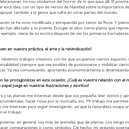
elebraciones, no nos olvidamos del horror de lo que pasa allí. El poema
 esta idea, con un tipo de versos de Navidad sobre la importancia d
apoyar también a la gente que sufre en otras partes del mundo.
tración se ha visto modificada y enriquecida por texto de Rose. Y pien
ién han afectado a su poema. Escoger el olivo como planta que repre
r ejemplo, viene de su escrito después de ver los primeros borradores
n en vuestra práctica, el arte y la reivindicación?
 tenemos trabajos creativos con los que ocupamos ciertos espacios, 
nsabilidad (siempre que sea posible) de posicionarse y visibilizar cier
cas. Ya sea comunicando, aportando económicamente o dinamizando
on las protagonistas en esta ocasión. ¿Cuál es vuestra relación con el
 papel juega en vuestras ilustraciones y escritos?
ra y las plantas me interesan desde que soy pequeña: leer textos y a
 documentales, hacer rutas por la montaña, etc. Mi trabajo me permit
 me interesan para seguir investigando, así que la naturaleza ocupa u
 el trabajo.
s poemas, en general, soy más de animales que de plantas. Los tengo 
 hacer comparaciones o como símbolos. De hecho, mi segundo poemari