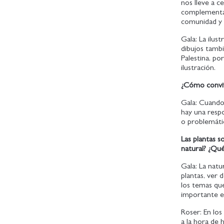
nos lleve a c
complementar
comunidad y 
Gala: La ilus
dibujos tamb
Palestina, po
ilustración.
¿Cómo convive
Gala: Cuando
hay una respo
o problemáti
Las plantas s
natural? ¿Qué
Gala: La natu
plantas, ver
los temas que
importante en
Roser: En lo
a la hora de