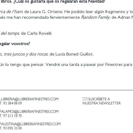
ibros. ¿Cuál os gustaría que os regalaran esta Navidad?
rca de l’ham
, de Laura G. Ortensi. He podido leer algún fragmento y t
spués me han recomendado fervientemente
Random Family
, de Adrian 
 del temps
, de Carlo Rovelli.
regalar vosotros?
o, tres juncos y dos rocas
, de Lucía Boned Guillot.
ún lo tengo que pensar. Vendré una tarda a pasear por Finestres para
LLIBRERIA@LLIBRERIAFINESTRES.COM
SUSCRÍBETE A
T. 93 384 08 09
NUESTRA NEWSLETTER
PALAMOS@LLIBRERIAFINESTRES.COM
T. 97 213 18 70
PALESTINA@LLIBRERIAFINESTRES.COM
T. 93 090 33 00