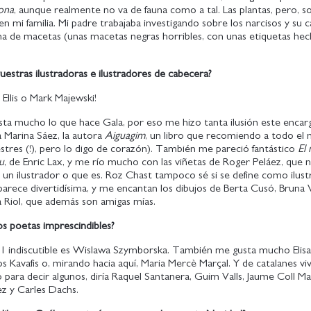
ona
, aunque realmente no va de fauna como a tal. Las plantas, pero, 
n mi familia. Mi padre trabajaba investigando sobre los narcisos y su 
ena de macetas (unas macetas negras horribles, con unas etiquetas he
uestras ilustradoras e ilustradores de cabecera?
 Ellis o Mark Majewski!
ta mucho lo que hace Gala, por eso me hizo tanta ilusión este encarg
a Marina Sáez, la autora
Aiguagim
, un libro que recomiendo a todo el
nestres (!), pero lo digo de corazón). También me pareció fantástico
El
iu
, de Enric Lax, y me río mucho con las viñetas de Roger Peláez, que n
un ilustrador o que es. Roz Chast tampoco sé si se define como ilust
rece divertidísima, y me encantan los dibujos de Berta Cusó, Bruna V
 Riol, que además son amigas mías.
os poetas imprescindibles?
p 1 indiscutible es Wislawa Szymborska. También me gusta mucho Elis
s Kavafis o, mirando hacia aquí, Maria Mercè Marçal. Y de catalanes vi
para decir algunos, diría Raquel Santanera, Guim Valls, Jaume Coll Ma
ez y Carles Dachs.