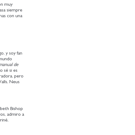
son muy
casa siempre
chas con una
o, y soy fan
 mundo
 manual de
o sé si es
radora, pero
alls, Neus
abeth Bishop
vos, admiro a
riné,