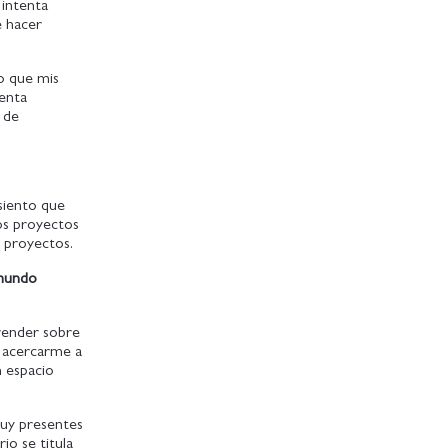
 intenta
e hacer
so que mis
senta
 de
siento que
tos proyectos
 proyectos.
 mundo
prender sobre
e acercarme a
n espacio
muy presentes
o se titula