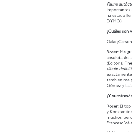
Fauna autòct
importantes e
ha estado ll
DYMO).
¿Cuáles son v
Gala: ¡Carson
Roser: Me gus
absoluta de l
(Editorial Fi
dibuix definit
exactamente 
también me pa
Gómez y Laia
¿Y vuestras/
Roser: El to
y Konstantino
muchos, pero 
Francesc Vél