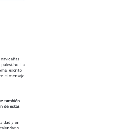
s navideñas
palestino. La
ema, escrito
re el mensaje
que también
n de estas
avidad y en
 calendario