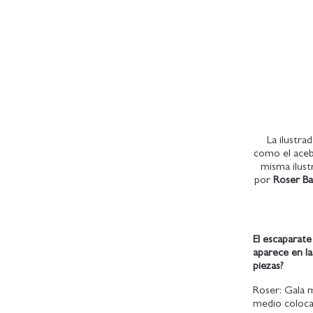
La ilustra
como el aceb
misma ilust
por
Roser Ba
El escaparat
aparece en l
piezas?
Roser: Gala 
medio colocar