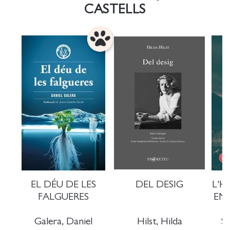
CASTELLS
EL DÉU DE LES
DEL DESIG
L'H
FALGUERES
EN
Galera, Daniel
Hilst, Hilda
S