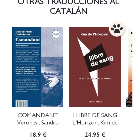
OTRAS TRADUCCIONES AL
CATALÁN
COMANDANT
LLIBRE DE SANG
Veronesi, Sandro
L'Horizon, Kim de
Ev
18.9 €
24.95 €