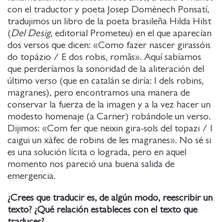
con el traductor y poeta Josep Domènech Ponsatí,
tradujimos un libro de la poeta brasileña Hilda Hilst
(
Del Desig
, editorial Prometeu) en el que aparecían
dos versos que dicen: «Como fazer nascer girassóis
do topázio / E dos robis, romãs». Aquí sabíamos
que perderíamos la sonoridad de la aliteración del
último verso (que en catalán se diría: I dels robins,
magranes), pero encontramos una manera de
conservar la fuerza de la imagen y a la vez hacer un
modesto homenaje (a Carner) robándole un verso.
Dijimos: «Com fer que neixin gira-sols del topazi / I
caigui un xàfec de robins de les magranes». No sé si
es una solución lícita o lograda, pero en aquel
momento nos pareció una buena salida de
emergencia.
¿Crees que traducir es, de algún modo, reescribir un
texto? ¿Qué relación estableces con el texto que
traduces?