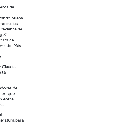
reros de
n
rcando buena
emocracias
 reciente de
a
.
Sí,
trata de
r sitio. Más
s.
y Claudia
stá
madores de
empo que
ón entre
ra.
el
teratura para