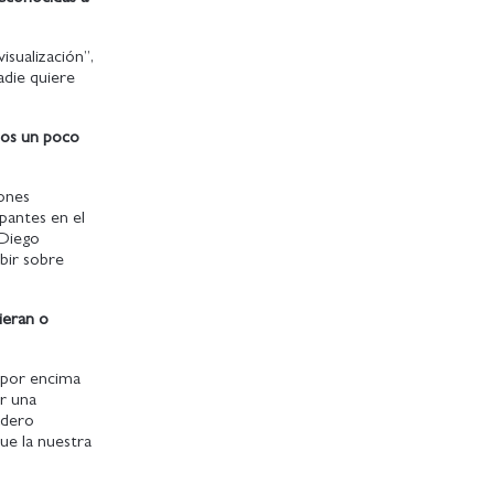
isualización”,
adie quiere
anos un poco
iones
ipantes en el
 Diego
bir sobre
ieran o
, por encima
er una
adero
que la nuestra