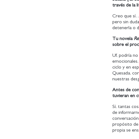
través de la l
Creo que sí… 
pero sin duda
detenerla o d
Tu novela
Re
sobre el pro
Uf, podría n
emocionales. 
ciclo y en es
Quesada, cor
nuestras desg
Antes de come
tuvieran en 
Sí, tantas co
de informarno
conversación
propósito de 
propia se en