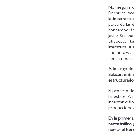
No niego ni 
Finestres, po
latinoameric
parte de las 
contemporáne
Javier Seren
etiquetas –te
literatura, s
que un
tema
contemporáne
A lo largo d
Salazar, ent
estructurado 
El proceso d
Finestres. A 
intentar diá
producciones 
En la primera
narcotráfico 
narrar el hor