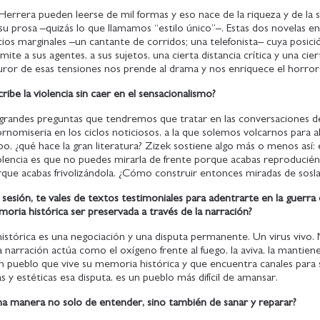
Herrera pueden leerse de mil formas y eso nace de la riqueza y de la s
 su prosa –quizás lo que llamamos “estilo único”–. Estas dos novelas en
cios marginales –un cantante de corridos; una telefonista– cuya posició
mite a sus agentes, a sus sujetos, una cierta distancia crítica y una cie
 furor de esas tensiones nos prende al drama y nos enriquece el horr
ibe la violencia sin caer en el sensacionalismo?
 grandes preguntas que tendremos que tratar en las conversaciones del
ornomiseria en los ciclos noticiosos, a la que solemos volcarnos para 
, ¿qué hace la gran literatura? Zizek sostiene algo más o menos así:
violencia es que no puedes mirarla de frente porque acabas reproduciénd
rque acabas frivolizándola. ¿Cómo construir entonces miradas de sosl
 sesión, te vales de textos testimoniales para adentrarte en la guerr
oria histórica ser preservada a través de la narración?
istórica es una negociación y una disputa permanente. Un virus vivo.
a narración actúa como el oxígeno frente al fuego, la aviva, la mantiene 
un pueblo que vive su memoria histórica y que encuentra canales para
cas y estéticas esa disputa, es un pueblo más difícil de amansar.
na manera no solo de entender, sino también de sanar y reparar?