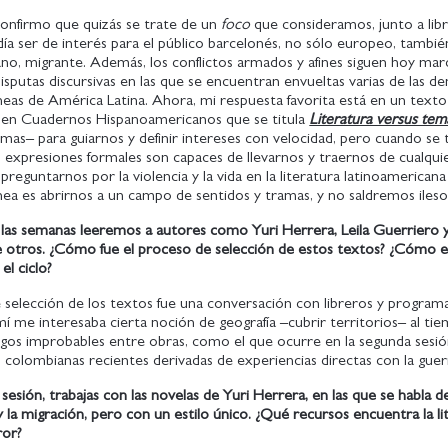
confirmo que quizás se trate de un
foco
que consideramos, junto a lib
día ser de interés para el público barcelonés, no sólo europeo, tambié
ano, migrante. Además, los conflictos armados y afines siguen hoy ma
disputas discursivas en las que se encuentran envueltas varias de las d
as de América Latina. Ahora, mi respuesta favorita está en un texto
a en Cuadernos Hispanoamericanos que se titula
Literatura versus tem
mas– para guiarnos y definir intereses con velocidad, pero cuando se 
us expresiones formales son capaces de llevarnos y traernos de cualquie
, preguntarnos por la violencia y la vida en la literatura latinoamericana
a es abrirnos a un campo de sentidos y tramas, y no saldremos ileso
e las semanas leeremos a autores como Yuri Herrera, Leila Guerriero 
re otros. ¿Cómo fue el proceso de selección de estos textos? ¿Cómo e
el ciclo?
e selección de los textos fue una conversación con libreros y progra
mí me interesaba cierta noción de geografía –cubrir territorios– al ti
logos improbables entre obras, como el que ocurre en la segunda sesi
colombianas recientes derivadas de experiencias directas con la guer
 sesión, trabajas con las novelas de Yuri Herrera, en las que se habla d
y la migración, pero con un estilo único. ¿Qué recursos encuentra la li
ror?