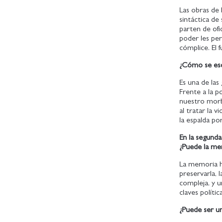
Las obras de 
sintáctica de
parten de ofi
poder les per
cómplice. El
¿Cómo se escr
Es una de las
Frente a la p
nuestro morbo
al tratar la 
la espalda po
En la segunda
¿Puede la mem
La memoria h
preservarla, l
compleja, y 
claves políti
¿Puede ser u