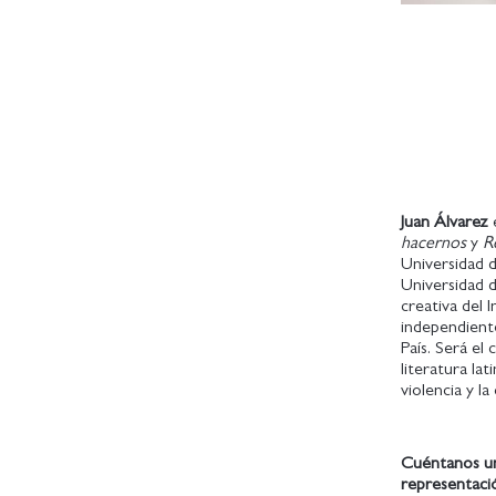
Juan Álvarez
e
hacernos
y
R
Universidad d
Universidad d
creativa del
independiente
País. Será el
literatura la
violencia y la
Cuéntanos un 
representació