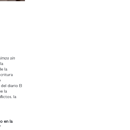
imos sin
la
e la
critura
o
del diario El
e la
ictos, la
o en la
?