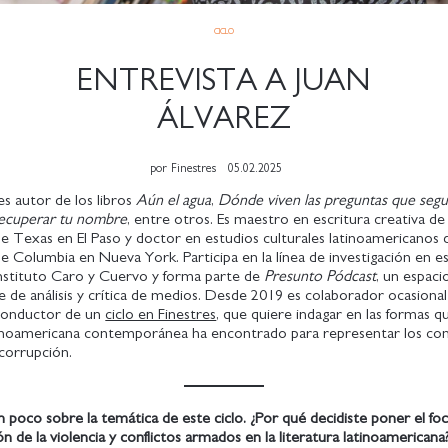
CICLO
ENTREVISTA A JUAN
ÁLVAREZ
por
Finestres
05.02.2025
s autor de los libros
Aún el agua
,
Dónde viven las preguntas que segu
ecuperar tu nombre
, entre otros. Es maestro en escritura creativa de 
e Texas en El Paso y doctor en estudios culturales latinoamericanos d
e Columbia en Nueva York. Participa en la línea de investigación en es
 Instituto Caro y Cuervo y forma parte de
Presunto Pódcast
, un espaci
 de análisis y crítica de medios. Desde 2019 es colaborador ocasional 
 conductor de un
ciclo en Finestres
, que quiere indagar en las formas qu
tinoamericana contemporánea ha encontrado para representar los confl
 corrupción.
poco sobre la temática de este ciclo. ¿Por qué decidiste poner el foc
n de la violencia y conflictos armados en la literatura latinoamericana