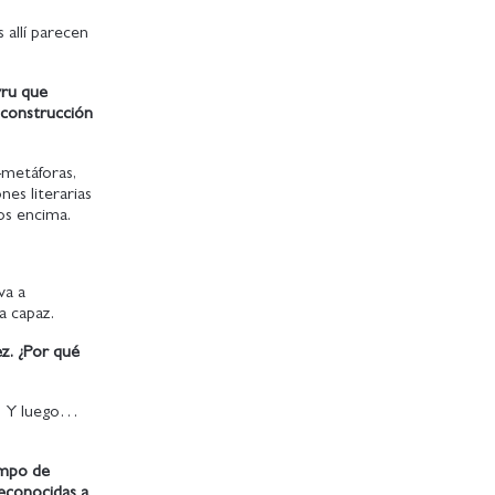
 allí parecen
yru que
a construcción
–metáforas,
nes literarias
nos encima.
va a
a capaz.
z. ¿Por qué
s… Y luego…
ampo de
reconocidas a