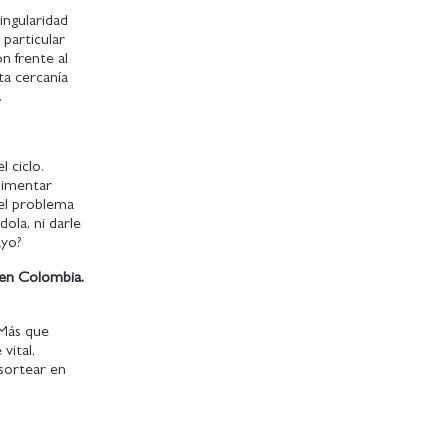
ingularidad
 particular
n frente al
rta cercanía
or.
 ciclo.
alimentar
 el problema
ola, ni darle
ayo?
a en Colombia.
 Más que
vital,
 sortear en