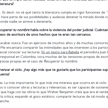
iteratura?
Es decir, no sé qué tanto la literatura cumpla en rigor funciones de “v
 hace parte de sus posibilidades y audacias detener la mirada donde n
onde nadie se atreve a detenerla.
cuperar tu nombre
habla sobre la violencia del poder judicial. Cuént
ceso de escritura de unos hechos que te eran tan cercanos.
o acabar nunca. Fue un ejercicio de muchos años y de muchas contors
Me encantará compartir las intimidades que les interesen a los partic
pecial conocer sus lecturas.
En un texto para Babelia
el periodista Juan
responsal en Colombia, toca muchas de las tensiones propias de escri
racias propias en el caso de
Recuperar tu nombre
.
nzar el ciclo, ¿hay algo más que te gustaría que los participantes sup
cuenta?
sas. La más importante: lo que más me interesa que ocurra en el ciclo
s o conocer obras y lecturas y relevancias, es ser capaces de sosten
 que haga con las obras lo que Walter Benjamin creía que era el verd
la crítica: expandir el gozo estético; compartir lecturas de tal modo 
sanche.