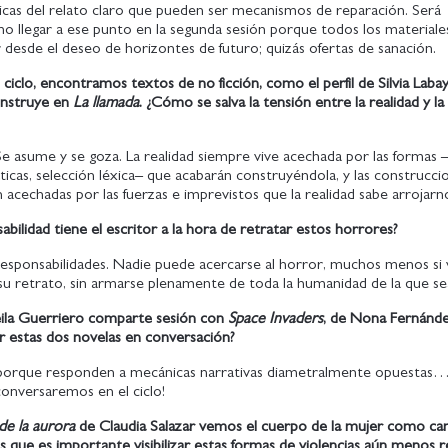
icas del relato claro que pueden ser mecanismos de reparación. Será
o llegar a ese punto en la segunda sesión porque todos los materiales
 desde el deseo de horizontes de futuro; quizás ofertas de sanación.
l ciclo, encontramos textos de no ficción, como el perfil de Silvia Laba
onstruye en
La llamada
. ¿Cómo se salva la tensión entre la realidad y l
Se asume y se goza. La realidad siempre vive acechada por las formas 
icas, selección léxica– que acabarán construyéndola, y las construccio
 acechadas por las fuerzas e imprevistos que la realidad sabe arrojar
bilidad tiene el escritor a la hora de retratar estos horrores?
esponsabilidades. Nadie puede acercarse al horror, muchos menos si 
su retrato, sin armarse plenamente de toda la humanidad de la que se
eila Guerriero comparte sesión con
Space Invaders
, de Nona Fernánde
r estas dos novelas en conversación?
, porque responden a mecánicas narrativas diametralmente opuesta
conversaremos en el ciclo!
de la aurora
de Claudia Salazar vemos el cuerpo de la mujer como c
es que es importante visibilizar estas formas de violencias aún menos 