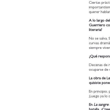
Ciertas práct
importantísim
querer hablar
A lo largo de
Guerriero c
literaria?
No se salva. 
curvas dramát
siempre viven
¿Qué responsa
Decenas de r
ocuparse de 
La obra de L
quisiste pone
En principio
¡Luego ya lo 
En
La sangre 
batalla. ¿Cre