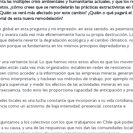
a las múltiples crisis ambientales y humanitarias actuales, y que los 
initos, ¿cómo crees que se remodelarán las prácticas extractivistas en 
Quién se verá más afectado por este cambio? ¿Quién o qué pagará el 
orial de esta nueva remodelación?
 global en esta pregunta y mi impresión, en este sentido, es pesimista.
l y avanza cada vez más eficientemente hacia su propia destrucción. L
 que debería revertir la degradación ecológica y el cambio climático, n
ción porque se fundamenta en los mismos principios depredadores y
 una vertiente local. Lo que hemos visto estos años es que los movi
cales están cada vez más organizados, establecen redes de resistencia
saben cómo acceder a la información que las empresas mineras genera
y cómo interpretarla, y hackean sus métodos de trabajo, por ejemplo 
para supervisar y medir los efectos de las actividades mineras en sus
onsecuencia, todo esto les proporciona capacidad de anticipación y pre
des locales es una lucha constante que incorporan a su vida cotidiana.
iencia como un activismo de baja intensidad: presencial, constante e
guntamos a los colectivos con los que trabajamos en Chile qué pod
a su causa, y una de las respuestas que nos dan las comunidades local