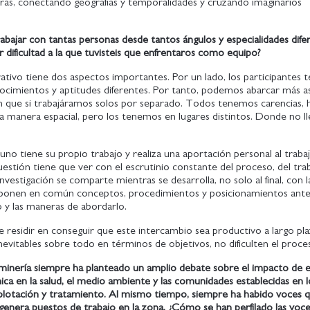
trás, conectando geografías y temporalidades y cruzando imaginarios
bajar con tantas personas desde tantos ángulos y especialidades dife
r dificultad a la que tuvisteis que enfrentaros como equipo?
rativo tiene dos aspectos importantes. Por un lado, los participantes
nocimientos y aptitudes diferentes. Por tanto, podemos abarcar más 
ón que si trabajáramos solos por separado. Todos tenemos carencias, 
a manera espacial, pero los tenemos en lugares distintos. Donde no ll
uno tiene su propio trabajo y realiza una aportación personal al traba
uestión tiene que ver con el escrutinio constante del proceso, del tra
nvestigación se comparte mientras se desarrolla, no solo al final, con l
 ponen en común conceptos, procedimientos y posicionamientos ante
o y las maneras de abordarlo.
de residir en conseguir que este intercambio sea productivo a largo pl
 inevitables sobre todo en términos de objetivos, no dificulten el proc
 minería siempre ha planteado un amplio debate sobre el impacto de 
ca en la salud, el medio ambiente y las comunidades establecidas en l
xplotación y tratamiento. Al mismo tiempo, siempre ha habido voces 
enera puestos de trabajo en la zona. ¿Cómo se han perfilado las voce