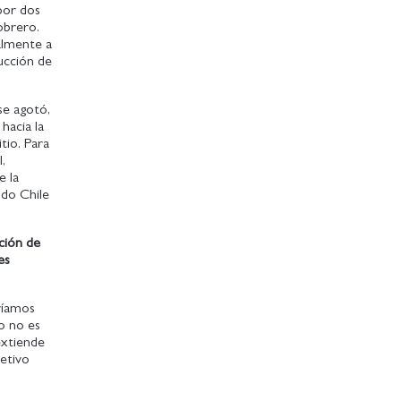
por dos
obrero.
palmente a
ducción de
se agotó,
hacia la
tio. Para
,
e la
ndo Chile
ción de
es
ríamos
o no es
extiende
jetivo