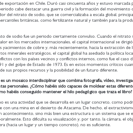
 de exportación en Chile. Duró casi cincuenta años y estuvo marcada 
periodo cabe destacar una guerra civil y la formación del movimiento 
or del nitrato de sodio, que se comercializaba a escala global, princi
ercantiles británicas, como fertilizante natural y también para la pro
ato de sodio fue un periodo ciertamente convulso. Cuando el nitrato 
lor en los mercados internacionales, el capital internacional se dirigió 
s yacimientos de cobre y, más recientemente, hacia la extracción de li
os minerales estratégicos, el capital global ha asediado la política local
ictos con los países vecinos y conflictos internos, como fue el caso d
891 y del golpe de Estado de 1973. Es en estos momentos críticos cua
 de sus propios recursos y la posibilidad de un futuro diferente.
s un mosaico interdisciplinar que combina fotografía, vídeo, investiga
stas personales. ¿Cómo habéis sido capaces de moldear estas diferent
mo habéis conseguido mantener el hilo pedagógico que traza el libro?
no es una actividad que se desarrolla en un lugar concreto, como pod
e con una mina en el desierto de Atacama. De hecho, el extractivism
un acontecimiento, sino más bien una estructura o un sistema que se 
ralmente. Esto dificulta su visualización y, por tanto, la cámara, el ob
era (hacia un lugar y un tiempo concreto), no es suficiente.