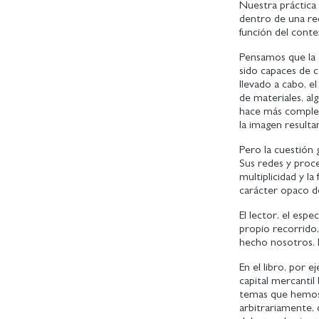
Nuestra práctica 
dentro de una red
función del conte
Pensamos que la o
sido capaces de 
llevado a cabo, el
de materiales, al
hace más complej
la imagen resulta
Pero la cuestión 
Sus redes y proce
multiplicidad y 
carácter opaco d
El lector, el esp
propio recorrido
hecho nosotros. 
En el libro, por e
capital mercantil
temas que hemos 
arbitrariamente, 