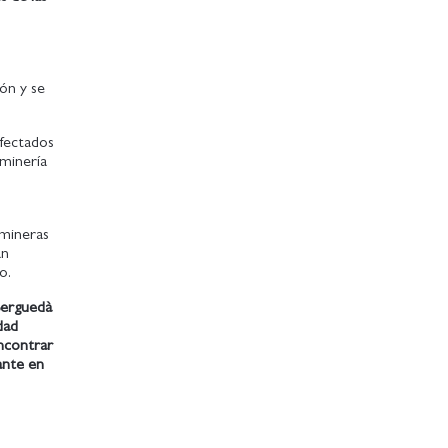
ón y se
afectados
 minería
 mineras
an
do.
Berguedà
dad
ncontrar
ante en