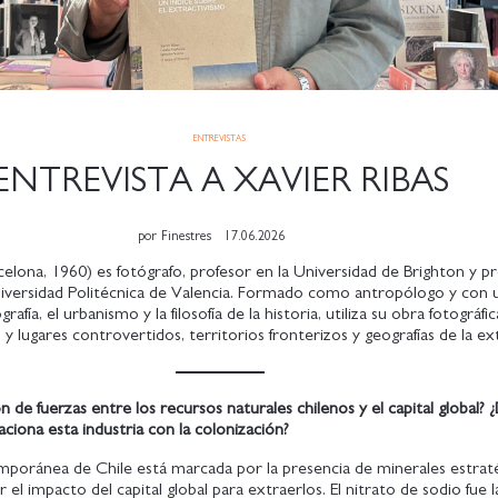
ENTREVISTAS
ENTREVISTA A XAVIER RIBAS
por
Finestres
17.06.2026
celona, 1960) es fotógrafo, profesor en la Universidad de Brighton y p
niversidad Politécnica de Valencia. Formado como antropólogo y con 
rafía, el urbanismo y la filosofía de la historia, utiliza su obra fotográfi
s y lugares controvertidos, territorios fronterizos y geografías de la e
ón de fuerzas entre los recursos naturales chilenos y el capital global?
ciona esta industria con la colonización?
emporánea de Chile está marcada por la presencia de minerales estrat
r el impacto del capital global para extraerlos. El nitrato de sodio fue 