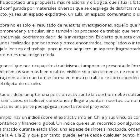
ha adoptado una propuesta más relacional y dialógica, que sitúa la foto
 configurada por materiales diversos que se despliega de distintas m
xto, ya sea un espacio expositivo, un aula, un espacio comunitario o u
bra no es solo el resultado de nuestras investigaciones, aquello que
comprender y articular, sino también los procesos de trabajo que he
 andamiaje, podríamos decir, de la investigación. Es cierto que esta div
gunos realizados por nosotros y otros encontrados, recopilados o inte
a la lectura del trabajo, porque este adquiere un aspecto fragmentad
nte no es una imagen nítida.
general que nos ocupa, el extractivismo, tampoco se presenta de form
dimientos son más bien ocultos, visibles solo parcialmente, de modo 
la fragmentación que toman forma en nuestro trabajo se corresponden 
el objeto de estudio.
ectador, debe adoptar una posición activa ante la cuestión; debe realiza
, unir cabos, establecer conexiones y llegar a puntos muertos, como
Esta es una parte pedagógica importante del proyecto.
jemplo, hay un índice sobre el extractivismo en Chile y sus vínculos con
 británico y financiero global. Un índice que es un recorrido por alguno
tratado durante estos años, una especie de síntesis inacabada, orde
de la A a la Z, y que, por tanto, puede leerse desde cualquier punto, h