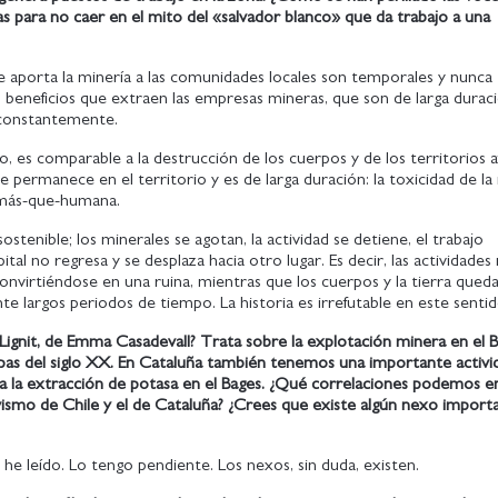
s para no caer en el mito del «salvador blanco» que da trabajo a una
e aporta la minería a las comunidades locales son temporales y nunca
s beneficios que extraen las empresas mineras, que son de larga duraci
constantemente.
, es comparable a la destrucción de los cuerpos y de los territorios 
ue permanece en el territorio y es de larga duración: la toxicidad de la
 más-que-humana.
ostenible; los minerales se agotan, la actividad se detiene, el trabajo
ital no regresa y se desplaza hacia otro lugar. Es decir, las actividades
nvirtiéndose en una ruina, mientras que los cuerpos y la tierra qued
te largos periodos de tiempo. La historia es irrefutable en este senti
Lignit, de Emma Casadevall? Trata sobre la explotación minera en el 
apas del siglo XX. En Cataluña también tenemos una importante activi
 a la extracción de potasa en el Bages. ¿Qué correlaciones podemos e
vismo de Chile y el de Cataluña? ¿Crees que existe algún nexo import
 he leído. Lo tengo pendiente. Los nexos, sin duda, existen.