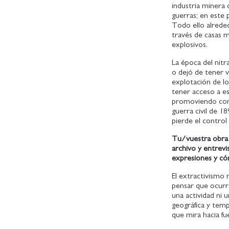
industria minera
guerras; en este 
Todo ello alreded
través de casas m
explosivos.
La época del nitr
o dejó de tener va
explotación de lo
tener acceso a est
promoviendo confl
guerra civil de 1
pierde el control
Tu/vuestra obra e
archivo y entrevi
expresiones y có
El extractivismo 
pensar que ocurr
una actividad ni 
geográfica y tempo
que mira hacia fu