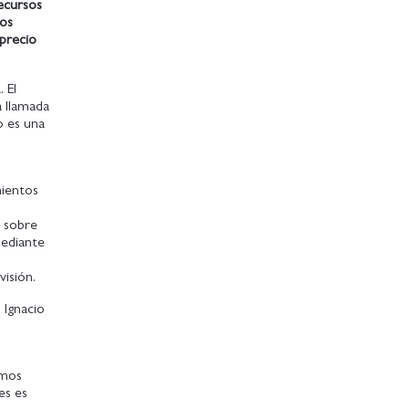
recursos
los
precio
 El
a llamada
o es una
mientos
n sobre
mediante
visión.
 Ignacio
emos
es es