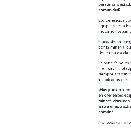
personas afectada
comunidad?
Los beneficios qu
equiparables a lo
metamorfosean 
Nada, sin embargo
por la minería, q
tiene una escala
La minería no es s
desaparece, el cap
siempre acaban co
intoxicados duran
¿Has podido leer 
en diferentes et
minera vinculada
entre el extracti
común?
No, todavía no lo