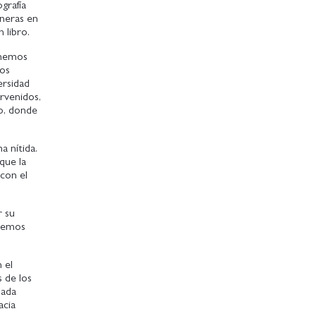
grafía
aneras en
n libro.
 hemos
mos
ersidad
rvenidos,
o, donde
a nítida.
que la
con el
r su
 hemos
 el
s de los
nada
acia