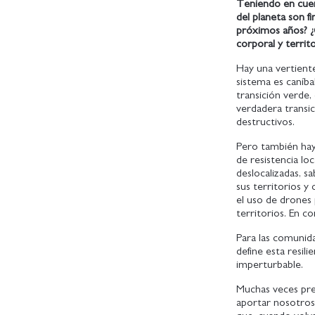
Teniendo en cuent
del planeta son f
próximos años? ¿
corporal y territ
Hay una vertiente
sistema es caníba
transición verde,
verdadera transi
destructivos.
Pero también hay
de resistencia lo
deslocalizadas, 
sus territorios 
el uso de drones 
territorios. En c
Para las comunida
define esta resil
imperturbable.
Muchas veces pre
aportar nosotros 