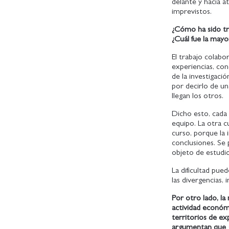
delante y hacia a
imprevistos.
¿Cómo ha sido tra
¿Cuál fue la mayo
El trabajo colabo
experiencias, co
de la investigaci
por decirlo de un
llegan los otros.
Dicho esto, cada 
equipo. La otra c
curso, porque la i
conclusiones. Se
objeto de estudi
La dificultad pue
las divergencias,
Por otro lado, la
actividad económi
territorios de e
argumentan que g