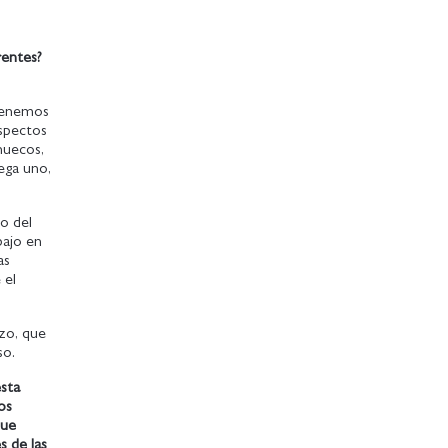
rentes?
 tenemos
aspectos
huecos,
ega uno,
jo del
bajo en
as
 el
azo, que
eso.
esta
os
que
s de las