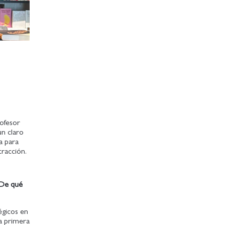
rofesor
un claro
ca para
xtracción.
 ¿De qué
égicos en
la primera