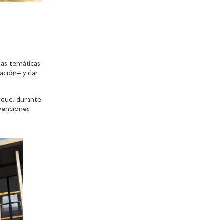
las temáticas
cación– y dar
 que, durante
rvenciones