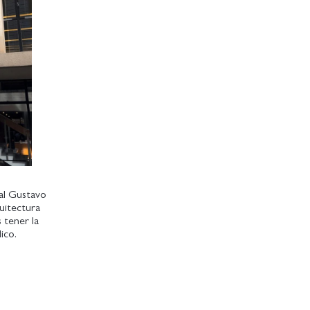
ial Gustavo
quitectura
 tener la
ico.