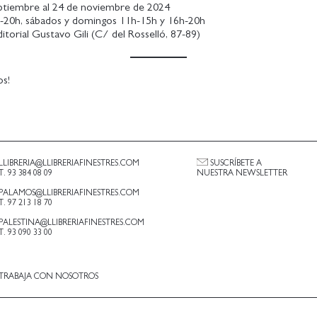
eptiembre al 24 de noviembre de 2024
h-20h, sábados y domingos 11h-15h y 16h-20h
ditorial Gustavo Gili (C/ del Rosselló, 87-89)
os!
LLIBRERIA@LLIBRERIAFINESTRES.COM
SUSCRÍBETE A
T. 93 384 08 09
NUESTRA NEWSLETTER
PALAMOS@LLIBRERIAFINESTRES.COM
T. 97 213 18 70
PALESTINA@LLIBRERIAFINESTRES.COM
T. 93 090 33 00
TRABAJA CON NOSOTROS