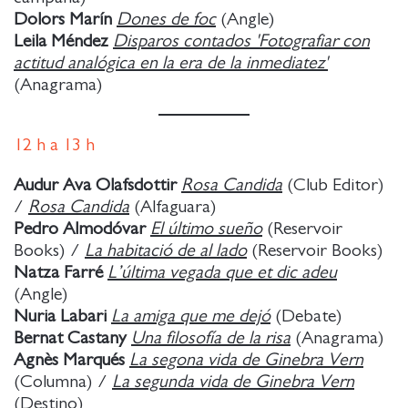
Dolors Marín
Dones de foc
(Angle)
Leila Méndez
Disparos contados 'Fotografiar con
actitud analógica en la era de la inmediatez'
(Anagrama)
12
h a
13 h
Audur Ava Olafsdottir
Rosa Candida
(Club Editor)
/
Rosa Candida
(Alfaguara)
Pedro Almodóvar
El último sueño
(Reservoir
Books) /
La habitació de al lado
(Reservoir Books)
Natza Farré
L’última vegada que et dic adeu
(Angle)
Nuria Labari
La amiga que me dejó
(Debate)
Bernat Castany
Una filosofía de la risa
(Anagrama)
Agnès Marqués
La segona vida de Ginebra Vern
(Columna) /
La segunda vida de Ginebra Vern
(Destino)