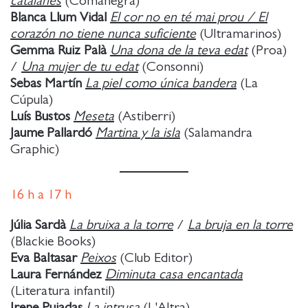
catalanes
(Comanegra)
Blanca Llum Vidal
El cor no en té mai prou / El
corazón no tiene nunca suficiente
(Ultramarinos)
Gemma Ruiz Palà
Una dona de la teva edat
(Proa)
/
Una mujer de tu edat
(Consonni)
Sebas Martín
La piel como única bandera
(La
Cúpula)
Luís Bustos
Meseta
(Astiberri)
Jaume Pallardó
Martina y la isla
(Salamandra
Graphic)
16
h a
17 h
Júlia Sardà
La bruixa a la torre
/
La bruja en la torre
(Blackie Books)
Eva Baltasar
Peixos
(Club Editor)
Laura Fernández
Diminuta casa encantada
(Literatura infantil)
Irene Pujadas
La intrusa
(L'Altra)