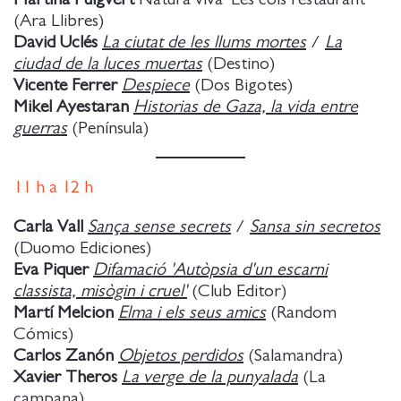
(Ara Llibres)
David Uclés
La ciutat de les llums mortes
/
La
ciudad de la luces muertas
(Destino)
Vicente Ferrer
Despiece
(Dos Bigotes)
Mikel Ayestaran
Historias de Gaza, la vida entre
guerras
(Península)
11
h a
12 h
Carla Vall
Sança sense secrets
/
Sansa sin secretos
(Duomo Ediciones)
Eva Piquer
Difamació 'Autòpsia d'un escarni
classista, misògin i cruel'
(Club Editor)
Martí Melcion
Elma i els seus amics
(Random
Cómics)
Carlos Zanón
Objetos perdidos
(Salamandra)
Xavier Theros
La verge de la punyalada
(La
campana)