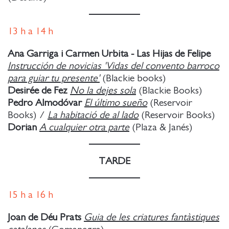
13
h a
14 h
Ana Garriga i Carmen Urbita - Las Hijas de Felipe
Instrucción de novicias 'Vidas del convento barroco
para guiar tu presente'
(Blackie books)
Desirée de Fez
No la dejes sola
(Blackie Books)
Pedro Almodóvar
El último sueño
(Reservoir
Books) /
La habitació de al lado
(Reservoir Books)
Dorian
A cualquier otra parte
(Plaza & Janés)
TARDE
15
h a
16 h
Joan de Déu Prats
Guia de les criatures fantàstiques