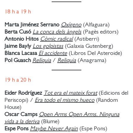
18
h a
19 h
Marta Jiménez Serrano
Oxígeno
(Alfaguara)
Berta Cusó
La conca dels àngels
(Pagès editors)
Antonio Hitos
Còmic radical
(Astiberri)
Jaime Bayly
Los golpistas
(Galaxia Gutenberg)
Blanca Lacasa
El accidente
(Libros Del Asteroide)
Pol Guasch
Relíquia
/
Reliquia
(Anagrama)
19
h a
20 h
Eider Rodríguez
Tot era el mateix forat
(Edicions del
Periscopi) /
Era todo el mismo hueco
(Random
House)
Oscar Camps
Open Arms Open Arms. Ninguna
vida a la deriva
(Blume)
Espe Pons
Maybe Never Again
(Espe Pons)