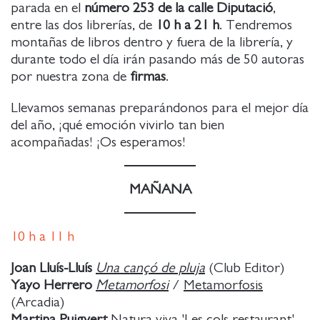
parada en el
número 253 de la calle Diputació
,
entre las dos librerías, de
10 h a 21 h
. Tendremos
montañas de libros dentro y fuera de la librería, y
durante todo el día irán pasando más de 50 autoras
por nuestra zona de
firmas
.
Llevamos semanas preparándonos para el mejor día
del año, ¡qué emoción vivirlo tan bien
acompañadas! ¡Os esperamos!
MAÑANA
10
h a
11 h
Joan Lluís-Lluís
Una cançó de pluja
(Club Editor)
Yayo Herrero
Metamorfosi
/
Metamorfosis
(Arcadia)
Martina Puigvert
Natura viva 'Les cols restaurant'