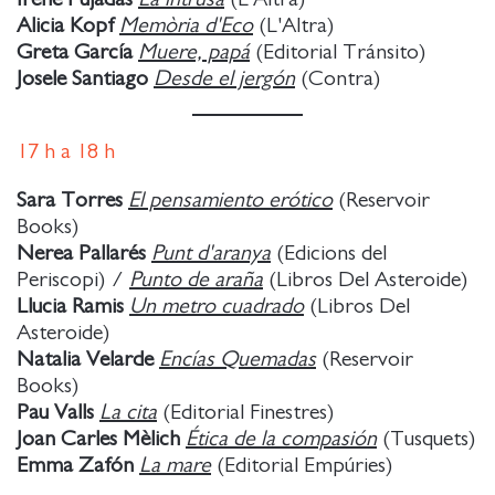
Alicia Kopf
Memòria d'Eco
(L'Altra)
Greta García
Muere, papá
(Editorial Tránsito)
Josele Santiago
Desde el jergón
(Contra)
17
h a
18 h
Sara Torres
El pensamiento erótico
(Reservoir
Books)
Nerea Pallarés
Punt d'aranya
(Edicions del
Periscopi) /
Punto de araña
(Libros Del Asteroide)
Llucia Ramis
Un metro cuadrado
(Libros Del
Asteroide)
Natalia Velarde
Encías Quemadas
(Reservoir
Books)
Pau Valls
La cita
(Editorial Finestres)
Joan Carles Mèlich
Ética de la compasión
(Tusquets)
Emma Zafón
La mare
(Editorial Empúries)