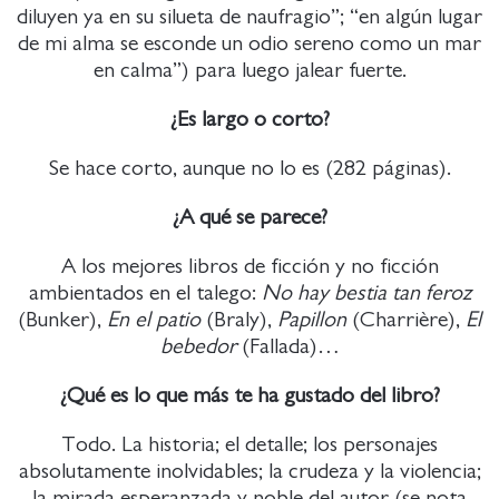
diluyen ya en su silueta de naufragio”; “en algún lugar
de mi alma se esconde un odio sereno como un mar
en calma”) para luego jalear fuerte.
¿Es largo o corto?
Se hace corto, aunque no lo es (282 páginas).
¿A qué se parece?
A los mejores libros de ficción y no ficción
ambientados en el talego:
No hay bestia tan feroz
(Bunker),
En el patio
(Braly),
Papillon
(Charrière),
El
bebedor
(Fallada)…
¿Qué es lo que más te ha gustado del libro?
Todo. La historia; el detalle; los personajes
absolutamente inolvidables; la crudeza y la violencia;
la mirada esperanzada y noble del autor (se nota