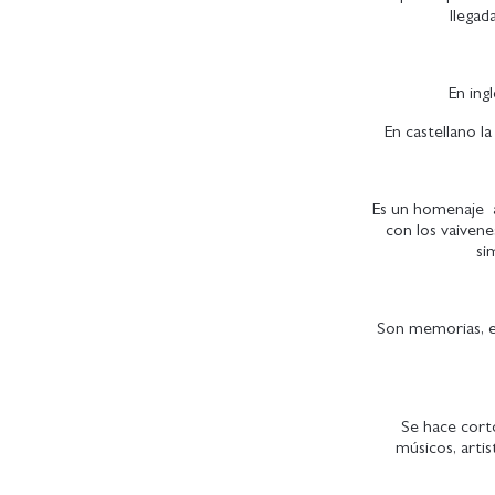
llegad
En ing
En castellano l
Es un homenaje a 
con los vaiven
si
Son memorias, en
Se hace cort
músicos, artis