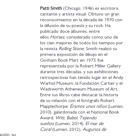
Patti Smith
(Chicago, 1946) es escritora,
cantante y artista visual. Obtuvo un gran
reconocimiento en la década de 1970 con
la difusión de su poesía y su rock. Ha
publicado doce álbumes, entre
ellos
Horses
, considerado como uno de
los cien mejores de todos los tiempos por
la revista
Rolling Stone
. Smith realizó su
primera exposición de dibujo en el
Gotham Book Mart en 1973, fue
representada por la Robert Miller Gallery
durante tres décadas, y sus exhibiciones
retrospectivas han tenido lugar en el Andy
Warhol Museum, la Fundación Cartier y el
Wadsworth Atheneum Museum of Art.
Entre sus libros cabe destacar la historia
de su relación con el fotógrafo Robert
Mapplethorpe:
Éramos unos niños
(Lumen,
2010), galardonada con el National Book
Award,
Witt
,
Babel
,
Tejiendo
sueños
(Lumen, 2014),
El mar de
Coral
(Lumen, 2012),
Augurios de
ción, su