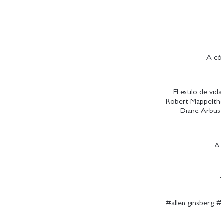
A có
El estilo de vid
Robert Mappeltho
Diane Arbus 
A 
#
allen ginsberg