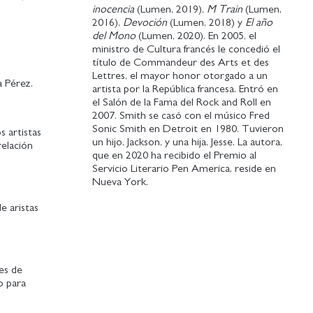
inocencia
(Lumen, 2019),
M Train
(Lumen,
2016),
Devoción
(Lumen, 2018) y
El año
del Mono
(Lumen, 2020). En 2005, el
ministro de Cultura francés le concedió el
título de Commandeur des Arts et des
Lettres, el mayor honor otorgado a un
a Pérez.
artista por la República francesa. Entró en
el Salón de la Fama del Rock and Roll en
2007. Smith se casó con el músico Fred
Sonic Smith en Detroit en 1980. Tuvieron
s artistas
un hijo, Jackson, y una hija, Jesse. La autora,
elación
que en 2020 ha recibido el Premio al
Servicio Literario Pen America, reside en
Nueva York.
e aristas
es de
o para