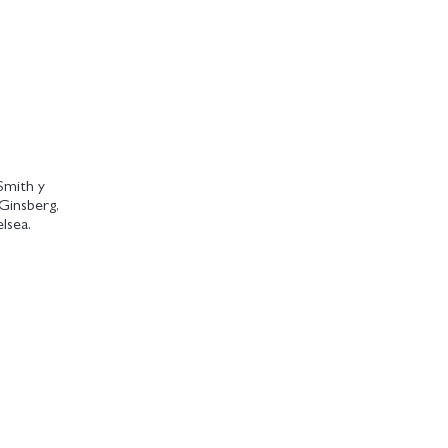
 Smith y
Ginsberg,
lsea.