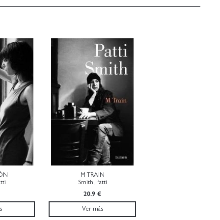
ÓN
M TRAIN
tti
Smith, Patti
20.9 €
s
Ver más