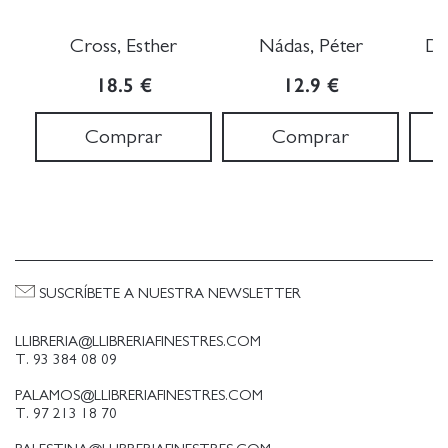
Cross, Esther
Nádas, Péter
Da
18.5 €
12.9 €
Comprar
Comprar
SUSCRÍBETE A NUESTRA NEWSLETTER
LLIBRERIA@LLIBRERIAFINESTRES.COM
T. 93 384 08 09
PALAMOS@LLIBRERIAFINESTRES.COM
T. 97 213 18 70