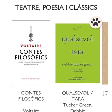
TEATRE, POESIA I CLÀSSICS
CONTES
QUALSEVOL /
JOR
FILOSÒFICS
TARA
Tucker Green,
Voltaire
Debbie
Pr