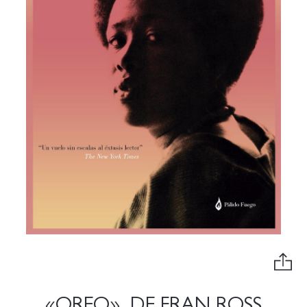
«OREO», DE FRAN ROSS