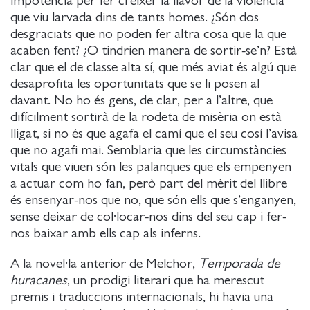
impotència per fer créixer la llavor de la violència
que viu larvada dins de tants homes. ¿Són dos
desgraciats que no poden fer altra cosa que la que
acaben fent? ¿O tindrien manera de sortir-se’n? Està
clar que el de classe alta sí, que més aviat és algú que
desaprofita les oportunitats que se li posen al
davant. No ho és gens, de clar, per a l’altre, que
difícilment sortirà de la rodeta de misèria on està
lligat, si no és que agafa el camí que el seu cosí l’avisa
que no agafi mai. Semblaria que les circumstàncies
vitals que viuen són les palanques que els empenyen
a actuar com ho fan, però part del mèrit del llibre
és ensenyar-nos que no, que són ells que s’enganyen,
sense deixar de col·locar-nos dins del seu cap i fer-
nos baixar amb ells cap als inferns.
A la novel·la anterior de Melchor,
Temporada de
huracanes
, un prodigi literari que ha merescut
premis i traduccions internacionals, hi havia una