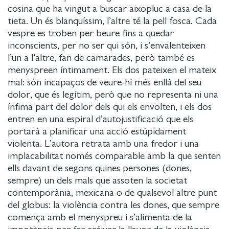
cosina que ha vingut a buscar aixopluc a casa de la
tieta. Un és blanquíssim, l’altre té la pell fosca. Cada
vespre es troben per beure fins a quedar
inconscients, per no ser qui són, i s’envalenteixen
l’un a l’altre, fan de camarades, però també es
menyspreen íntimament. Els dos pateixen el mateix
mal: són incapaços de veure-hi més enllà del seu
dolor, que és legítim, però que no representa ni una
ínfima part del dolor dels qui els envolten, i els dos
entren en una espiral d’autojustificació que els
portarà a planificar una acció estúpidament
violenta. L’autora retrata amb una fredor i una
implacabilitat només comparable amb la que senten
ells davant de segons quines persones (dones,
sempre) un dels mals que assoten la societat
contemporània, mexicana o de qualsevol altre punt
del globus: la violència contra les dones, que sempre
comença amb el menyspreu i s’alimenta de la