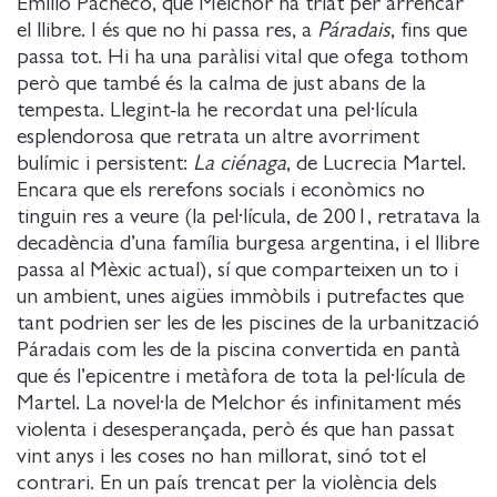
Emilio Pacheco, que Melchor ha triat per arrencar
el llibre. I és que no hi passa res, a
Páradais
, fins que
passa tot. Hi ha una paràlisi vital que ofega tothom
però que també és la calma de just abans de la
tempesta. Llegint-la he recordat una pel·lícula
esplendorosa que retrata un altre avorriment
bulímic i persistent:
La ciénaga
, de Lucrecia Martel.
Encara que els rerefons socials i econòmics no
tinguin res a veure (la pel·lícula, de 2001, retratava la
decadència d’una família burgesa argentina, i el llibre
passa al Mèxic actual), sí que comparteixen un to i
un ambient, unes aigües immòbils i putrefactes que
tant podrien ser les de les piscines de la urbanització
Páradais com les de la piscina convertida en pantà
que és l’epicentre i metàfora de tota la pel·lícula de
Martel. La novel·la de Melchor és infinitament més
violenta i desesperançada, però és que han passat
vint anys i les coses no han millorat, sinó tot el
contrari. En un país trencat per la violència dels