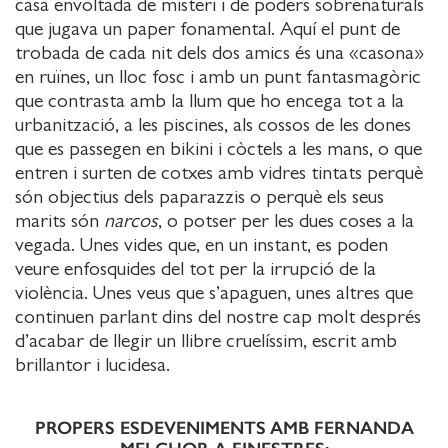
casa envoltada de misteri i de poders sobrenaturals
que jugava un paper fonamental. Aquí el punt de
trobada de cada nit dels dos amics és una «casona»
en ruïnes, un lloc fosc i amb un punt fantasmagòric
que contrasta amb la llum que ho encega tot a la
urbanització, a les piscines, als cossos de les dones
que es passegen en bikini i còctels a les mans, o que
entren i surten de cotxes amb vidres tintats perquè
són objectius dels paparazzis o perquè els seus
marits són
narcos
, o potser per les dues coses a la
vegada. Unes vides que, en un instant, es poden
veure enfosquides del tot per la irrupció de la
violència. Unes veus que s’apaguen, unes altres que
continuen parlant dins del nostre cap molt després
d’acabar de llegir un llibre cruelíssim, escrit amb
brillantor i lucidesa.
PROPERS ESDEVENIMENTS AMB FERNANDA