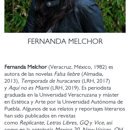
FERNANDA MELCHOR
Fernanda Melchor
(Veracruz, México, 1982) es
autora de las novelas
Falsa liebre
(Almadia,
2013),
Temporada de huracanes
(LRH, 2017)
y
Aquí no es Miami
(LRH, 2019). Es periodista
graduada en la Universidad Veracruzana y máster
en Estética y Arte por la Universidad Autónoma de
Puebla. Algunos de sus relatos y reportajes literarios
han sido publicados en revistas
como
Replicante
,
Letras Libres
,
GQ
y
Vice
, así
como en la antología
Mexico 20, New Voices, Old