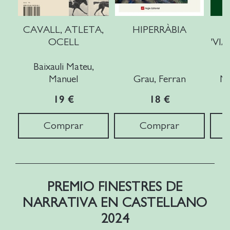
CAVALL, ATLETA,
HIPERRÀBIA
OCELL
'VIA
L
Baixauli Mateu,
L
Manuel
Grau, Ferran
Ma
19 €
18 €
Comprar
Comprar
PREMIO FINESTRES DE
NARRATIVA EN CASTELLANO
2024