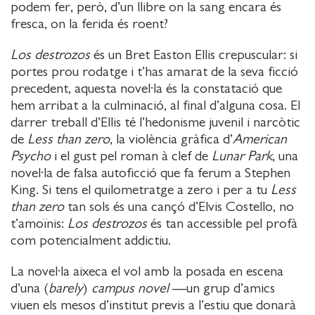
podem fer, però, d’un llibre on la sang encara és
fresca, on la ferida és roent?
Los destrozos
és un Bret Easton Ellis crepuscular: si
portes prou rodatge i t’has amarat de la seva ficció
precedent, aquesta novel·la és la constatació que
hem arribat a la culminació, al final d’alguna cosa. El
darrer treball d’Ellis té l’hedonisme juvenil i narcòtic
de
Less than zero
, la violència gràfica d’
American
Psycho
i el gust pel roman à clef de
Lunar Park
, una
novel·la de falsa autoficció que fa ferum a Stephen
King. Si tens el quilometratge a zero i per a tu
Less
than zero
tan sols és una cançó d’Elvis Costello, no
t’amoïnis:
Los destrozos
és tan accessible pel profà
com potencialment addictiu.
La novel·la aixeca el vol amb la posada en escena
d’una (
barely
)
campus novel
—un grup d’amics
viuen els mesos d’institut previs a l’estiu que donarà