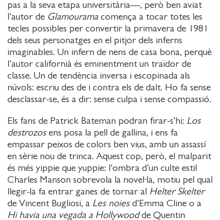
pas a la seva etapa universitària—, però ben aviat
l’autor de
Glamourama
comença a tocar totes les
tecles possibles per convertir la primavera de 1981
dels seus personatges en el pitjor dels inferns
imaginables. Un infern de nens de casa bona, perquè
l’autor californià és eminentment un traïdor de
classe. Un de tendència inversa i escopinada als
núvols: escriu des de i contra els de dalt. Ho fa sense
desclassar-se, és a dir: sense culpa i sense compassió.
Els fans de Patrick Bateman podran firar-s’hi:
Los
destrozos
ens posa la pell de gallina, i ens fa
empassar peixos de colors ben vius, amb un assassí
en sèrie nou de trinca. Aquest cop, però, el malparit
és més yippie que yuppie: l’ombra d’un culte estil
Charles Manson sobrevola la novel·la, motiu pel qual
llegir-la fa entrar ganes de tornar al
Helter Skelter
de Vincent Bugliosi, a
Les noies
d’Emma Cline o a
Hi havia una vegada a Hollywood
de Quentin