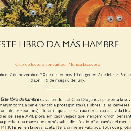
ESTE LIBRO DA MÁS HAMBRE
Club de lectura conduït per Mònica Escudero
tubre, 7 de novembre, 20 de desembre, 10 de gener, 7 de febrer, 6 de 
d'abril, 15 de maig i 6 de juny.
a
Este libro da hambre
es va fent fort al Club Diógenes i presenta la se
menjar torna a ser el veritable protagonista (als llibres i a les cerveses
 una de les reunions). Durant aquest curs traurem el cap a la vida i les
dies del segle XVII, plorarem cada vegada que mengem kimchi pensan
ha perdut una mare que només sabia dir “t'estimo” a través del menjar
F.K Fisher en la seva faceta literària menys valorada; tot i que pro