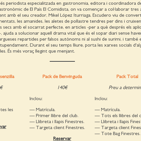
és periodista especialitzada en gastronomia, editora i coordinadora d
astronòmic de El País El Comidista, on va començar a col·laborar tres 
t amb el seu creador, Mikel López Iturriaga. Escudero viu de converti
mentats, les amanides, les aletes de pollastre tendres per dins i cruixe
s secs amb el socarrat perfecte, en articles -per a què després els apliq
, ajuda a solucionar aquell drama vital que és el sopar diari sense have
gueses repartides per falsos autònoms ni al sushi de surimi, i també 
tupendament. Durant el seu temps lliure, porta les xarxes socials d'al
es. És més voraç llegint que menjant.
senzilla
Pack de Benvinguda
Pack Total
€
140€
Preu a determin
Inclou:
Inclou:
tes les
— Matrícula.
— Matrícula.
— Primer llibre del club.
— Tots els llibres del c
— Llibreta i llapis Finestres.
— Llibreta i llapis Fines
var
— Targeta client Finestres.
— Targeta client Fines
— Tote Bag Finestres.
Reservar