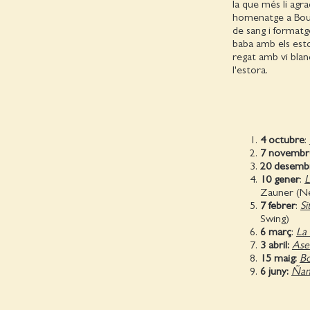
la que més li agr
homenatge a Bourda
de sang i formatge
baba amb els esto
regat amb vi blan
l'estora.
4 octubre
:
7 novembr
20 desemb
10 gener
:
L
Zauner (N
7 febrer
:
Si
Swing)
6 març
:
La 
3 abril:
Ase
15 maig:
Bo
6 juny:
Ñam