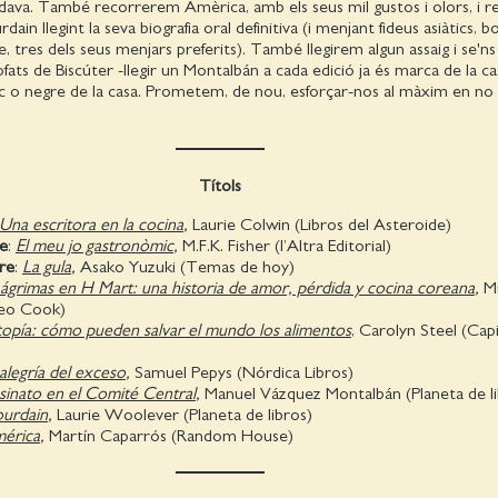
adava. També recorrerem Amèrica, amb els seus mil gustos i olors, i 
in llegint la seva biografia oral definitiva (i menjant fideus asiàtics, bo
, tres dels seus menjars preferits). També llegirem algun assaig i se'ns
fats de Biscúter -llegir un Montalbán a cada edició ja és marca de la ca
c o negre de la casa. Prometem, de nou, esforçar-nos al màxim en no 
Títols
Una escritora en la cocina
,
Laurie Colwin (Libros del Asteroide)
e
:
El meu jo gastronòmic
,
M.F.K. Fisher (l’Altra Editorial)
re
:
La gula
,
Asako Yuzuki (Temas de hoy)
ágrimas en H Mart: una historia de amor, pérdida y cocina coreana
,
Mi
eo Cook)
topía: cómo pueden salvar el mundo los alimentos
, Carolyn Steel (Cap
alegría del exceso
,
Samuel Pepys (Nórdica Libros)
sinato en el Comité Central
,
Manuel Vázquez Montalbán (Planeta de l
urdain
,
Laurie Woolever (Planeta de libros)
érica
,
Martín Caparrós (Random House)