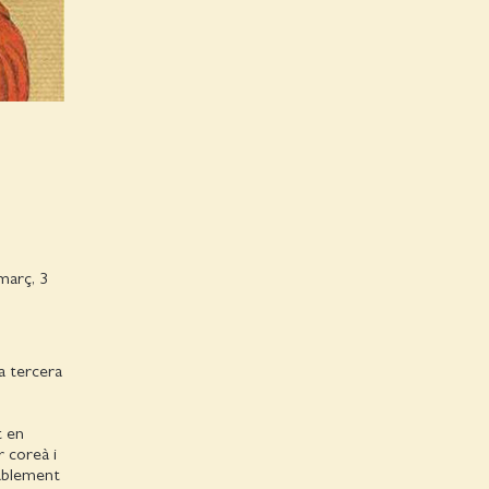
març, 3
va tercera
t en
 coreà i
bablement