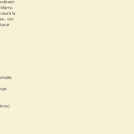
rendirem
tifarra
 caurà la
sa-, tot
tacar
chelle
itán
ibros)