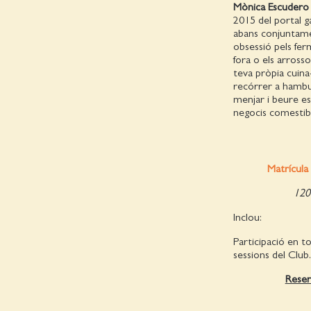
Mònica Escudero
2015 del portal g
abans conjuntamen
obsessió pels fer
fora o els arrosso
teva pròpia cuina-
recórrer a hambur
menjar i beure es
negocis comestibl
Matrícula 
120
Inclou:
Participació en to
sessions del Club.
Reser