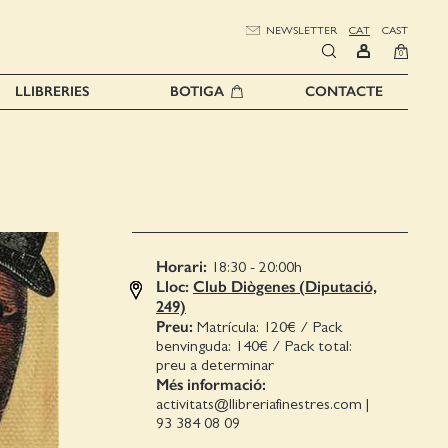
NEWSLETTER
CAT
CAST
0
LLIBRERIES
BOTIGA
CONTACTE
Horari:
18:30 - 20:00
h
Lloc:
Club Diògenes (Diputació,
249)
Preu:
Matrícula: 120€ / Pack
benvinguda: 140€ / Pack total:
preu a determinar
Més informació:
activitats@llibreriafinestres.com
|
93 384 08 09