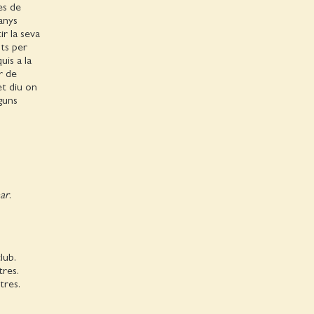
es de
anys
r la seva
nts per
uis a la
r de
et diu on
guns
ar
.
lub.
tres.
tres.