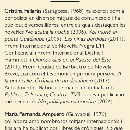
Cristina Fallarás
(Saragossa, 1968) ha exercit com a
periodista en diversos mitjans de comunicació i ha
publicat diversos llibres, entre els quals destaquen les
novel·les
No acaba la noche
(2006),
Así murió el
poeta Guadalupe
(2009),
Las niñas perdidas
(2011),
Premi Internacional de Novel·la Negra L’H
Confidencial i Premi Internacional Dashiell
Hammett, i
Últimos días en el Puesto del Este
(2011), Premi Ciudad de Barbastro de Novela
Breve, així com el testimoni en primera persona
A
la puta calle: Crónica de un desahucio
(2013).
Actualment col·labora de manera habitual amb
Público
,
Telecinco
,
Cuatro
i
TV3
. La seva publicació
més recent és
No publiques mi nombre
(2024).
María Fernanda Ampuero
(Guayaquil, 1976)
col·labora amb nombrosos mitjans internacionals i
fins ara ha publicat dos llibres de cròniques,
Lo que