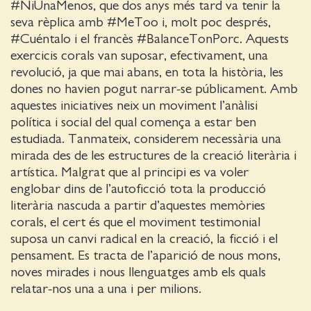
#NiUnaMenos, que dos anys més tard va tenir la
seva rèplica amb #MeToo i, molt poc després,
#Cuéntalo i el francès #BalanceTonPorc. Aquests
exercicis corals van suposar, efectivament, una
revolució, ja que mai abans, en tota la història, les
dones no havien pogut narrar-se públicament. Amb
aquestes iniciatives neix un moviment l’anàlisi
política i social del qual comença a estar ben
estudiada. Tanmateix, considerem necessària una
mirada des de les estructures de la creació literària i
artística. Malgrat que al principi es va voler
englobar dins de l’autoficció tota la producció
literària nascuda a partir d’aquestes memòries
corals, el cert és que el moviment testimonial
suposa un canvi radical en la creació, la ficció i el
pensament. Es tracta de l’aparició de nous mons,
noves mirades i nous llenguatges amb els quals
relatar-nos una a una i per milions.