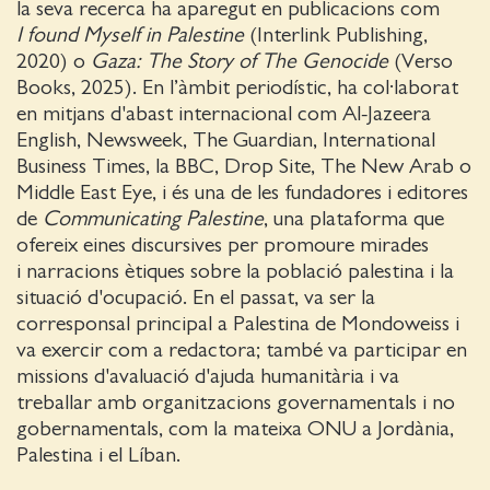
la seva recerca ha aparegut en publicacions com
I found Myself in Palestine
(Interlink Publishing,
2020) o
Gaza: The Story of The Genocide
(Verso
Books, 2025). En l’àmbit periodístic, ha col·laborat
en mitjans d'abast internacional com Al-Jazeera
English, Newsweek, The Guardian, International
Business Times, la BBC, Drop Site, The New Arab o
Middle East Eye, i és una de les fundadores i editores
de
Communicating Palestine
, una plataforma que
ofereix eines discursives per promoure mirades
i narracions ètiques sobre la població palestina i la
situació d'ocupació. En el passat, va ser la
corresponsal principal a Palestina de Mondoweiss i
va exercir com a redactora; també va participar en
missions d'avaluació d'ajuda humanitària i va
treballar amb organitzacions governamentals i no
gobernamentals, com la mateixa ONU a Jordània,
Palestina i el Líban.