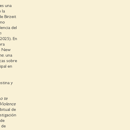
 es una
 la
de Birzeit
omo
lencia del
n
2025). En
era
he New
ne
, una
cas sobre
ipal en
stina y
o te
Violence
bitual de
stigación
 de
g de