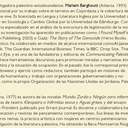
stigadora palestino-estadounidense,
Mariam Barghouti
(Atlanta, 1993)
cional por su trabajo sobre el terreno en Cisjordania y la cobertura de
 se vive. Es licenciada en Lengua y Literatura Inglesa por la Universidad 
r en Sociología y Cambio Global por la Universidad de Edimburgo. C
ha especializado en el análisis de la estructura de legitimación de la vio
y su investigación ha aparecido en publicaciones como
I Found Myself i
nk Publishing, 2020) o G
aza: The Story of The Genocide
(Verso Books, 
ístico, ha colaborado en medios de alcance internacional comoAl-Jaze
k, The Guardian, International Business Times, la BBC, Drop Site, T
t Eye, y es una de las fundadoras y editoras de
Communicating Palesti
rece herramientas discursivas para promover miradas y narrativas éti
tina y la situación de ocupación. En el pasado, fue la corresponsal princ
doweiss y ejerció como redactora; también participó en misiones de
uda humanitaria y trabajó con organizaciones gubernamentales y no
como la propia Organización de las Naciones Unidas en Jordania, Pale
a, 1977) es autora de las novelas
Mundo Zurdo
y
Ningún otro infiern
bras de teatro
Kleopatra o Infirmitas sexus
y
Aguas grises
, y del ensayo
 Frontiers
, publicado por Errant Journal. Es docente y colaboradora ha
cación y revistas de pensamiento contemporáneo. Sus líneas de inve
ros temas, la práctica artística con mujeres en centros penitenciarios
ulgación de la literatura palestina. Ha obtenido la Beca Montserrat Roi