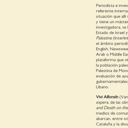
Periodista e inve
referente interna
situación que allí
y tiene un máste
investigadora, se 
Estado de Israel 
Palestine
(Interli
el ámbito period
English, Newswee
Arab o Middle Eas
plataforma que of
la población pales
Palestina de Mon
evaluación de ay
gubernamentales, 
Líbano.
Vivi Alfonsín
(Varn
espera
, de las o
and Death on the
medios de comuni
abarcan, entre ot
Cataluña y la div