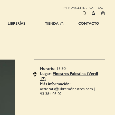
NEWSLETTER
CAT
CAST
0
LIBRERÍAS
TIENDA
CONTACTO
Horario:
18:30
h
Lugar:
Finestres Palestina (Verdi
17)
Más información:
activitats@llibreriafinestres.com
|
93 384 08 09