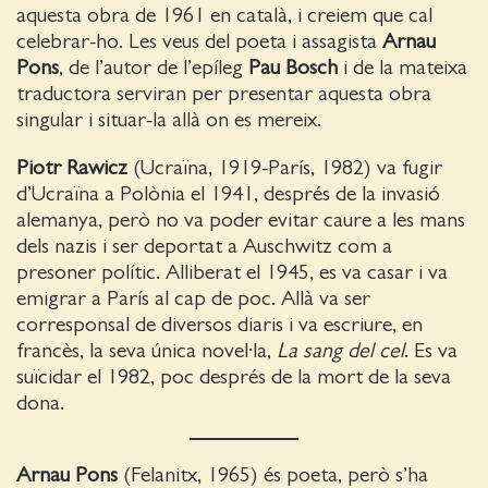
aquesta obra de 1961 en català, i creiem que cal
celebrar-ho. Les veus del poeta i assagista
Arnau
Pons
, de l’autor de l’epíleg
Pau Bosch
i de la mateixa
traductora serviran per presentar aquesta obra
singular i situar-la allà on es mereix.
Piotr Rawicz
(Ucraïna, 1919-París, 1982) va fugir
d’Ucraïna a Polònia el 1941, després de la invasió
alemanya, però no va poder evitar caure a les mans
dels nazis i ser deportat a Auschwitz com a
presoner polític. Alliberat el 1945, es va casar i va
emigrar a París al cap de poc. Allà va ser
corresponsal de diversos diaris i va escriure, en
francès, la seva única novel·la,
La sang del cel
. Es va
suïcidar el 1982, poc després de la mort de la seva
dona.
Arnau Pons
(Felanitx, 1965) és poeta, però s’ha