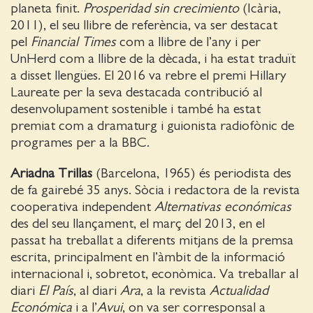
planeta finit.
Prosperidad sin crecimiento
(Icària,
2011), el seu llibre de referència, va ser destacat
pel
Financial Times
com a llibre de l’any i per
UnHerd com a llibre de la dècada, i ha estat traduït
a disset llengües. El 2016 va rebre el premi Hillary
Laureate per la seva destacada contribució al
desenvolupament sostenible i també ha estat
premiat com a dramaturg i guionista radiofònic de
programes per a la BBC.
Ariadna Trillas
(Barcelona, 1965) és periodista des
de fa gairebé 35 anys. Sòcia i redactora de la revista
cooperativa independent
Alternativas económicas
des del seu llançament, el març del 2013, en el
passat ha treballat a diferents mitjans de la premsa
escrita, principalment en l’àmbit de la informació
internacional i, sobretot, econòmica. Va treballar al
diari
El País
, al diari
Ara
, a la revista
Actualidad
Económica
i a l’
Avui
, on va ser corresponsal a