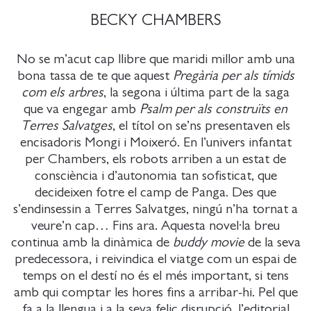
BECKY CHAMBERS
No se m’acut cap llibre que maridi millor amb una
bona tassa de te que aquest
Pregària per als tímids
com els arbres
, la segona i última part de la saga
que va engegar amb
Psalm per als construïts en
Terres Salvatges
, el títol on se’ns presentaven els
encisadoris Mongi i Moixeró. En l’univers infantat
per Chambers, els robots arriben a un estat de
consciència i d’autonomia tan sofisticat, que
decideixen fotre el camp de Panga. Des que
s’endinsessin a Terres Salvatges, ningú n’ha tornat a
veure’n cap… Fins ara. Aquesta novel·la breu
continua amb la dinàmica de
buddy movie
de la seva
predecessora, i reivindica el viatge com un espai de
temps on el destí no és el més important, si tens
amb qui comptar les hores fins a arribar-hi. Pel que
fa a la llengua i a la seva feliç disrupció, l’editorial