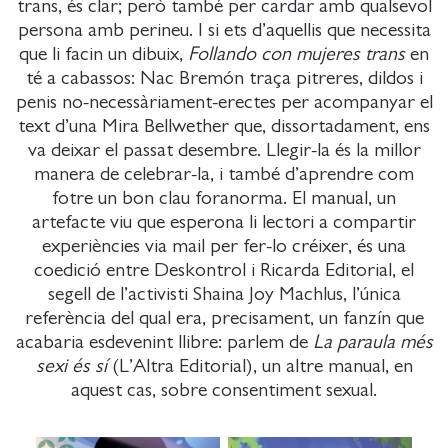
trans, és clar; però també per cardar amb qualsevol
persona amb perineu. I si ets d’aquellis que necessita
que li facin un dibuix,
Follando con mujeres trans
en
té a cabassos: Nac Bremón traça pitreres, dildos i
penis no-necessàriament-erectes per acompanyar el
text d’una Mira Bellwether que, dissortadament, ens
va deixar el passat desembre. Llegir-la és la millor
manera de celebrar-la, i també d’aprendre com
fotre un bon clau foranorma. El manual, un
artefacte viu que esperona li lectori a compartir
experiències via mail per fer-lo créixer, és una
coedició entre Deskontrol i Ricarda Editorial, el
segell de l’activisti Shaina Joy Machlus, l’única
referència del qual era, precisament, un fanzín que
acabaria esdevenint llibre: parlem de
La paraula més
sexi és sí
(L’Altra Editorial), un altre manual, en
aquest cas, sobre consentiment sexual.