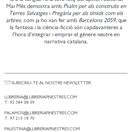
Mai Més demostra amb
Psalm per als construïts en
Terres Salvatges
i
Pregària per als tímids com els
arbres
, com ja ho van fer amb
Barcelona 2059
, que
la fantasia i la ciència-ficció són capdavanteres a
l’hora d’integrar i emprar el gènere neutre en
narrativa catalana.
SUBSCRIU-TE AL NOSTRE NEWSLETTER
LLIBRERIA@LLIBRERIAFINESTRES.COM
T. 93 384 08 09
PALAMOS@LLIBRERIAFINESTRES.COM
T. 97 213 18 70
PALESTINA@LLIBRERIAFINESTRES.COM